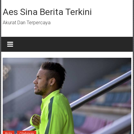
Lompat
ke
Aes Sina Berita Terkini
konten
Akurat Dan Terpercaya
Bola
Olahraga