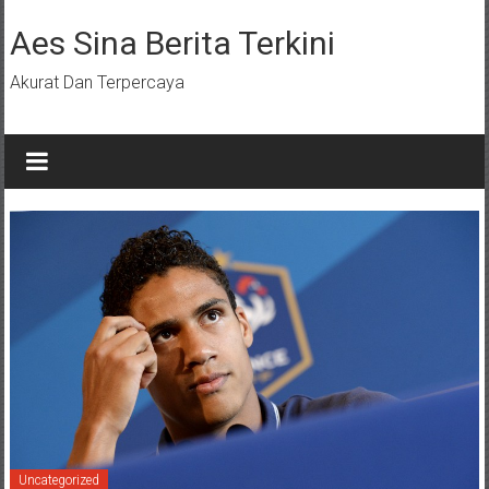
Lompat
ke
Aes Sina Berita Terkini
konten
Akurat Dan Terpercaya
Uncategorized