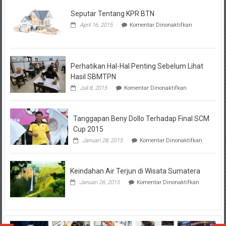
Seputar Tentang KPR BTN
pada
April 16, 2015
Komentar Dinonaktifkan
Seputar
Tentang
KPR
BTN
Perhatikan Hal-Hal Penting Sebelum Lihat
Hasil SBMTPN
pada
Juli 8, 2015
Komentar Dinonaktifkan
Perhatikan
Hal-
Hal
Tanggapan Beny Dollo Terhadap Final SCM
Penting
Sebelum
Cup 2015
Lihat
pada
Januari 28, 2015
Komentar Dinonaktifkan
Hasil
Tanggap
SBMTPN
Beny
Dollo
Keindahan Air Terjun di Wisata Sumatera
Terhadap
Final
pada
Januari 26, 2015
Komentar Dinonaktifkan
SCM
Keindahan
Cup
Air
2015
Terjun
di
Wisata