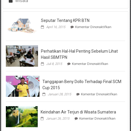
Wisata
Seputar Tentang KPR BTN
pada
April 16, 2015
Komentar Dinonaktifkan
Seputar
Tentang
KPR
BTN
Perhatikan Hal-Hal Penting Sebelum Lihat
Hasil SBMTPN
pada
Juli 8, 2015
Komentar Dinonaktifkan
Perhatikan
Hal-
Hal
Tanggapan Beny Dollo Terhadap Final SCM
Penting
Sebelum
Cup 2015
Lihat
pada
Januari 28, 2015
Komentar Dinonaktifkan
Hasil
Tanggap
SBMTPN
Beny
Dollo
Keindahan Air Terjun di Wisata Sumatera
Terhadap
Final
pada
Januari 26, 2015
Komentar Dinonaktifkan
SCM
Keindahan
Cup
Air
2015