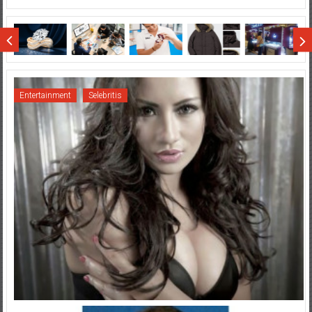
Terjun
di
Wisata
Sumatera
Entertainment
Selebritis