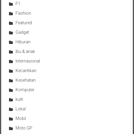
F1
Fashion
Featured
Gadget
Hiburan
Ibu & anak
Internasional
Kecantikan
Kesehatan
Komputer
kulit
Lokal
Mobil
Moto GP