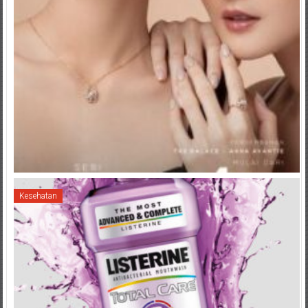
Kesehatan