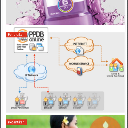
Pendidikan
Kecantikan