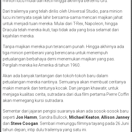
minion lucu mulai dari kecil hingga akhirnya bertemu Gru.
Dari trailernya yang telah dirilis oleh Universal Studio, para minion
lucu ini ternyata sejak lahir bersama-sama mencari majikan jahat
untuk menjadi tuan mereka. Mulai dari T-Rex, Napoleon, hingga
Dracula telah mereka ikuti, tapi tidak ada yang bisa selamat dari
kejahilan mereka.
Tanpa majikan mereka pun terancam punah. Hingga akhirnya ada
tiga minion pemberani yang berencana untuk menempuh
petualangan berbahaya demi menemukan majikan yang pas.
Pergilah mereka ke Amerika di tahun 1960.
Akan ada banyak tantangan dan tokoh-tokoh baru dalam
petualangan mereka nantinya. Semuanya akan membuat ceritanya
makin menarik dan tentunya kocak. Dan jangan khawatir, untuk
menjaga kualitas cerita, sutradara dari dua film pertama Pierre Coffin
akan memegang kursi sutradara.
Sementar dari jajaran pengisi suaranya akan ada sosok-sosok baru
seperti
Jon Hamm
, Sandra Bullock,
Michael Keaton
,
Allison Janney
dan
Steve Coogan
. Sembari menunggu filmnya tayang pada 26 Juni
tahun depan, intip dulu trailernya yang satu ini.