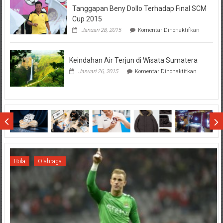
Tanggapan Beny Dollo Terhadap Final SCM
Penting
Sebelum
Cup 2015
Lihat
pada
Januari 28, 2015
Komentar Dinonaktifkan
Hasil
Tanggap
SBMTPN
Beny
Dollo
Keindahan Air Terjun di Wisata Sumatera
Terhadap
Final
pada
Januari 26, 2015
Komentar Dinonaktifkan
SCM
Keindahan
Cup
Air
2015
Terjun
di
Wisata
Sumatera
Bola
Olahraga