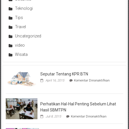
Teknologi
Tips
Travel
Uncategorized
video
Wisata
Seputar Tentang KPR BTN
pada
April 16, 2015
Komentar Dinonaktifkan
Seputar
Tentang
KPR
BTN
Perhatikan Hal-Hal Penting Sebelum Lihat
Hasil SBMTPN
pada
Juli 8, 2015
Komentar Dinonaktifkan
Perhatikan
Hal-
Hal