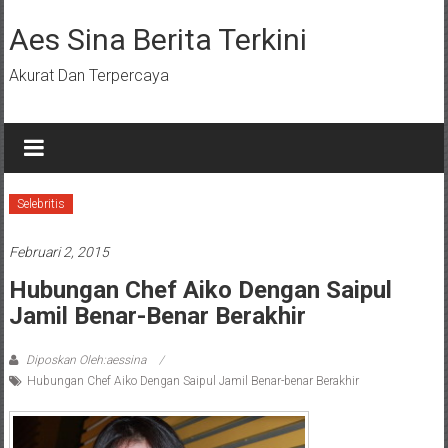
Lompat
ke
Aes Sina Berita Terkini
konten
Akurat Dan Terpercaya
Selebritis
Februari 2, 2015
Hubungan Chef Aiko Dengan Saipul
Jamil Benar-Benar Berakhir
Diposkan Oleh:aessina
Hubungan Chef Aiko Dengan Saipul Jamil Benar-benar Berakhir