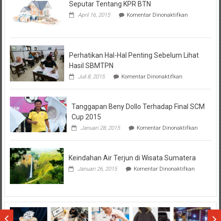
Seputar Tentang KPR BTN
pada
April 16, 2015
Komentar Dinonaktifkan
Seputar
Tentang
KPR
BTN
Perhatikan Hal-Hal Penting Sebelum Lihat
Hasil SBMTPN
pada
Juli 8, 2015
Komentar Dinonaktifkan
Perhatikan
Hal-
Hal
Tanggapan Beny Dollo Terhadap Final SCM
Penting
Sebelum
Cup 2015
Lihat
pada
Januari 28, 2015
Komentar Dinonaktifkan
Hasil
Tanggap
SBMTPN
Beny
Dollo
Keindahan Air Terjun di Wisata Sumatera
Terhadap
Final
pada
Januari 26, 2015
Komentar Dinonaktifkan
SCM
Keindahan
Cup
Air
2015
Terjun
di
Wisata
Sumatera