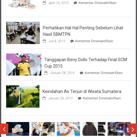
pada
April 16, 2015
Komentar Dinonaktifkan
Seputar
Tentang
KPR
BTN
Perhatikan Hal-Hal Penting Sebelum Lihat
Hasil SBMTPN
pada
Juli 8, 2015
Komentar Dinonaktifkan
Perhatikan
Hal-
Hal
Tanggapan Beny Dollo Terhadap Final SCM
Penting
Sebelum
Cup 2015
Lihat
pada
Januari 28, 2015
Komentar Dinonaktifkan
Hasil
Tanggap
SBMTPN
Beny
Dollo
Keindahan Air Terjun di Wisata Sumatera
Terhadap
Final
pada
Januari 26, 2015
Komentar Dinonaktifkan
SCM
Keindahan
Cup
Air
2015
Terjun
di
Wisata
Sumatera