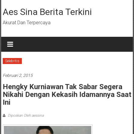
Lompat
ke
Aes Sina Berita Terkini
konten
Akurat Dan Terpercaya
Selebritis
Februari 2, 2015
Hengky Kurniawan Tak Sabar Segera
Nikahi Dengan Kekasih Idamannya Saat
Ini
Diposkan Oleh:aessina