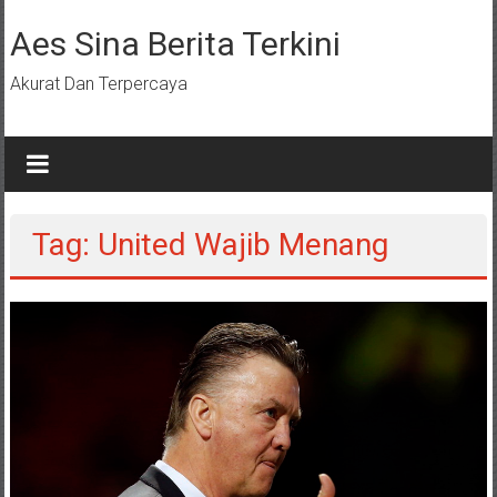
Lompat
ke
Aes Sina Berita Terkini
konten
Akurat Dan Terpercaya
Tag: United Wajib Menang