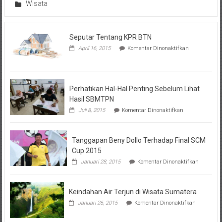
Wisata
Seputar Tentang KPR BTN
pada
April 16, 2015
Komentar Dinonaktifkan
Seputar
Tentang
KPR
BTN
Perhatikan Hal-Hal Penting Sebelum Lihat
Hasil SBMTPN
pada
Juli 8, 2015
Komentar Dinonaktifkan
Perhatikan
Hal-
Hal
Tanggapan Beny Dollo Terhadap Final SCM
Penting
Sebelum
Cup 2015
Lihat
pada
Januari 28, 2015
Komentar Dinonaktifkan
Hasil
Tanggap
SBMTPN
Beny
Dollo
Keindahan Air Terjun di Wisata Sumatera
Terhadap
Final
pada
Januari 26, 2015
Komentar Dinonaktifkan
SCM
Keindahan
Cup
Air