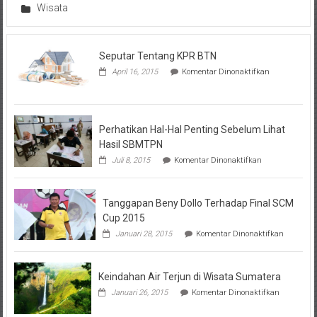
Wisata
Seputar Tentang KPR BTN
pada
April 16, 2015
Komentar Dinonaktifkan
Seputar
Tentang
KPR
BTN
Perhatikan Hal-Hal Penting Sebelum Lihat
Hasil SBMTPN
pada
Juli 8, 2015
Komentar Dinonaktifkan
Perhatikan
Hal-
Hal
Tanggapan Beny Dollo Terhadap Final SCM
Penting
Sebelum
Cup 2015
Lihat
pada
Januari 28, 2015
Komentar Dinonaktifkan
Hasil
Tanggap
SBMTPN
Beny
Dollo
Keindahan Air Terjun di Wisata Sumatera
Terhadap
Final
pada
Januari 26, 2015
Komentar Dinonaktifkan
SCM
Keindahan
Cup
Air