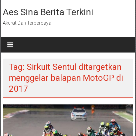
Lompat
ke
Aes Sina Berita Terkini
konten
Akurat Dan Terpercaya
Tag: Sirkuit Sentul ditargetkan
menggelar balapan MotoGP di
2017