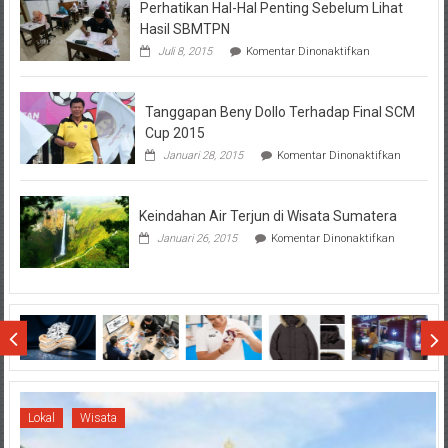
Perhatikan Hal-Hal Penting Sebelum Lihat
Hasil SBMTPN
pada
Juli 8, 2015
Komentar Dinonaktifkan
Perhatikan
Hal-
Hal
Tanggapan Beny Dollo Terhadap Final SCM
Penting
Sebelum
Cup 2015
Lihat
pada
Januari 28, 2015
Komentar Dinonaktifkan
Hasil
Tanggap
SBMTPN
Beny
Dollo
Keindahan Air Terjun di Wisata Sumatera
Terhadap
Final
pada
Januari 26, 2015
Komentar Dinonaktifkan
SCM
Keindahan
Cup
Air
2015
Terjun
di
Wisata
Sumatera
Lokal
Wisata