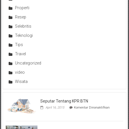
Properti
Resep
Selebritis
Teknologi
Tips
Travel
Uncategorized
video
Wisata
Seputar Tentang KPR BTN
pada
April 16, 2015
Komentar Dinonaktifkan
Seputar
Tentang
KPR
BTN