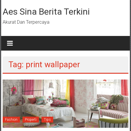
Lompat
ke
Aes Sina Berita Terkini
konten
Akurat Dan Terpercaya
Tag: print wallpaper
Fashion
Properti
Tips