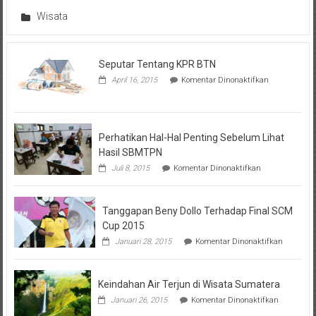
Wisata
Seputar Tentang KPR BTN
pada
April 16, 2015
Komentar Dinonaktifkan
Seputar
Tentang
KPR
BTN
Perhatikan Hal-Hal Penting Sebelum Lihat
Hasil SBMTPN
pada
Juli 8, 2015
Komentar Dinonaktifkan
Perhatikan
Hal-
Hal
Tanggapan Beny Dollo Terhadap Final SCM
Penting
Sebelum
Cup 2015
Lihat
pada
Januari 28, 2015
Komentar Dinonaktifkan
Hasil
Tanggap
SBMTPN
Beny
Dollo
Keindahan Air Terjun di Wisata Sumatera
Terhadap
Final
pada
Januari 26, 2015
Komentar Dinonaktifkan
SCM
Keindahan