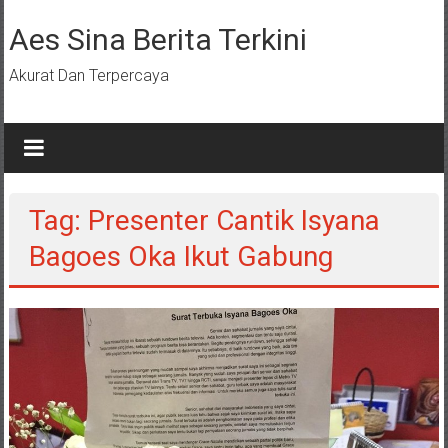
Lompat
ke
Aes Sina Berita Terkini
konten
Akurat Dan Terpercaya
Tag: Presenter Cantik Isyana
Bagoes Oka Ikut Gabung