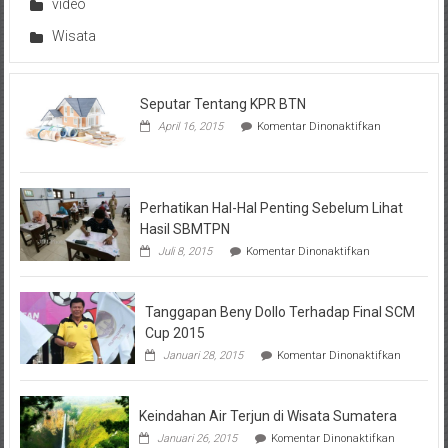
video
Wisata
Seputar Tentang KPR BTN
pada
April 16, 2015
Komentar Dinonaktifkan
Seputar
Tentang
KPR
BTN
Perhatikan Hal-Hal Penting Sebelum Lihat
Hasil SBMTPN
pada
Juli 8, 2015
Komentar Dinonaktifkan
Perhatikan
Hal-
Hal
Tanggapan Beny Dollo Terhadap Final SCM
Penting
Sebelum
Cup 2015
Lihat
pada
Januari 28, 2015
Komentar Dinonaktifkan
Hasil
Tanggap
SBMTPN
Beny
Dollo
Keindahan Air Terjun di Wisata Sumatera
Terhadap
Final
pada
Januari 26, 2015
Komentar Dinonaktifkan
SCM