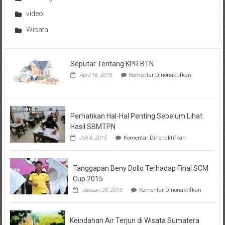
video
Wisata
Seputar Tentang KPR BTN
pada
April 16, 2015
Komentar Dinonaktifkan
Seputar
Tentang
KPR
BTN
Perhatikan Hal-Hal Penting Sebelum Lihat
Hasil SBMTPN
pada
Juli 8, 2015
Komentar Dinonaktifkan
Perhatikan
Hal-
Hal
Tanggapan Beny Dollo Terhadap Final SCM
Penting
Sebelum
Cup 2015
Lihat
pada
Januari 28, 2015
Komentar Dinonaktifkan
Hasil
Tanggap
SBMTPN
Beny
Dollo
Keindahan Air Terjun di Wisata Sumatera
Terhadap