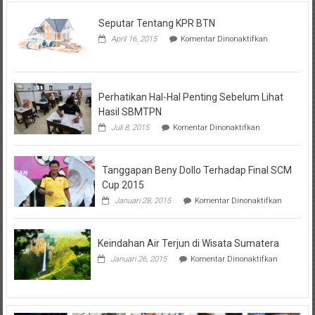
Seputar Tentang KPR BTN
pada
April 16, 2015
Komentar Dinonaktifkan
Seputar
Tentang
KPR
BTN
Perhatikan Hal-Hal Penting Sebelum Lihat
Hasil SBMTPN
pada
Juli 8, 2015
Komentar Dinonaktifkan
Perhatikan
Hal-
Hal
Tanggapan Beny Dollo Terhadap Final SCM
Penting
Sebelum
Cup 2015
Lihat
pada
Januari 28, 2015
Komentar Dinonaktifkan
Hasil
Tanggap
SBMTPN
Beny
Dollo
Keindahan Air Terjun di Wisata Sumatera
Terhadap
Final
pada
Januari 26, 2015
Komentar Dinonaktifkan
SCM
Keindahan
Cup
Air
2015
Terjun
di
Wisata