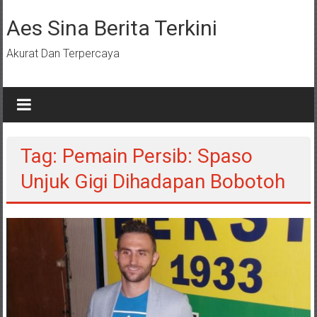
Lompat
ke
Aes Sina Berita Terkini
konten
Akurat Dan Terpercaya
Tag: Pemain Persib: Spaso
Unjuk Gigi Dihadapan Bobotoh