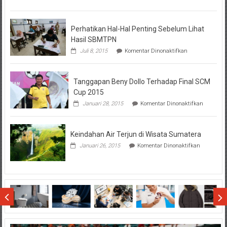
Tentang
KPR
BTN
Perhatikan Hal-Hal Penting Sebelum Lihat
Hasil SBMTPN
pada
Juli 8, 2015
Komentar Dinonaktifkan
Perhatikan
Hal-
Hal
Tanggapan Beny Dollo Terhadap Final SCM
Penting
Sebelum
Cup 2015
Lihat
pada
Januari 28, 2015
Komentar Dinonaktifkan
Hasil
Tanggap
SBMTPN
Beny
Dollo
Keindahan Air Terjun di Wisata Sumatera
Terhadap
Final
pada
Januari 26, 2015
Komentar Dinonaktifkan
SCM
Keindahan
Cup
Air
2015
Terjun
di
Wisata
Sumatera