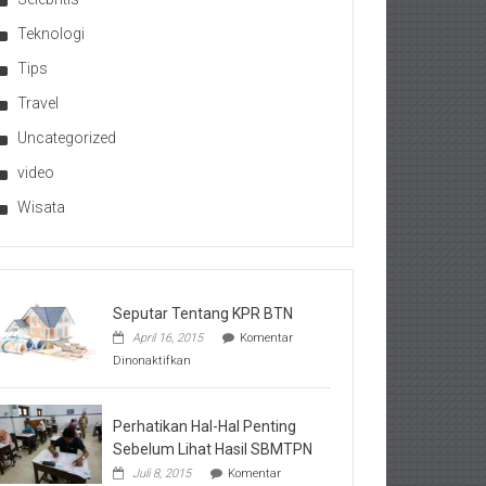
Teknologi
Tips
Travel
Uncategorized
video
Wisata
Seputar Tentang KPR BTN
April 16, 2015
Komentar
pada
Dinonaktifkan
Seputar
Tentang
KPR
BTN
Perhatikan Hal-Hal Penting
Sebelum Lihat Hasil SBMTPN
Juli 8, 2015
Komentar