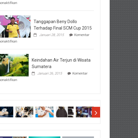
pada
nonaktifkan
Perhatikan
Hal-
Hal
Penting
Tanggapan Beny Dollo
Sebelum
Terhadap Final SCM Cup 2015
Lihat
Januari 28, 2015
Komentar
Hasil
pada
SBMTPN
nonaktifkan
Tanggapan
Beny
Dollo
Terhadap
Keindahan Air Terjun di Wisata
Final
Sumatera
SCM
Januari 26, 2015
Komentar
Cup
pada
2015
nonaktifkan
Keindahan
Air
Terjun
di
Wisata
Sumatera