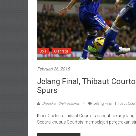
Bola
Olahraga
Februari 26, 2015
Jelang Final, Thibaut Courto
Spurs
Diposkan Oleh:aessina
Jelang Final
,
Thibaut Court
Kiper Chelsea Thibaut Courtois sangat fokus jelang 
Secara khusus Courtois mempelajari pergerakan str