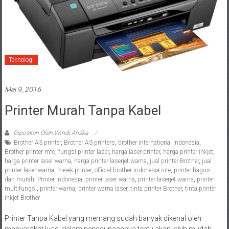
Teknologi
Mei 9, 2016
Printer Murah Tanpa Kabel
Diposkan Oleh:Windi Ariska
Brother A3 printer
,
Brother A3 printers
,
brother international indonesia
,
Brother printer mfc
,
fungsi printer laser
,
harga laser printer
,
harga printer inkjet
,
harga printer laser warna
,
harga printer laserjet warna
,
jual printer Brother
,
jual
printer laser warna
,
merek printer
,
official brother indonesia site
,
printer bagus
dan murah
,
Printer Indonesia
,
printer laser warna
,
printer laserjet warna
,
printer
multifungsi
,
printer warna
,
printer warna laser
,
tinta printer Brother
,
tinta printer
inkjet Brother
Printer Tanpa Kabel yang memang sudah banyak dikenal oleh