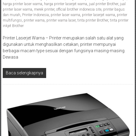
harga printer laser warna
,
harga printer laserjet warna
,
jual printer Brother
,
jual
printer laser warna
,
merek printer
,
official brother indonesia site
,
printer bagus
dan murah
,
Printer Indonesia
,
printer laser warna
,
printer laserjet warna
,
printer
multifungsi
,
printer warna
,
printer warna laser
,
tinta printer Brother
,
tinta printer
inkjet Brother
Printer Laserjet Warna – Printer merupakan salah satu alat yang
digunakan untuk menghasilkan cetakan, printer mempunyai
berbagai macam type sesuai dengan fungsinya masing-masing.
Dewasa
Baca selengkapnya