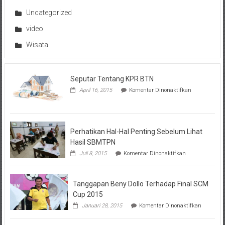
Uncategorized
video
Wisata
Seputar Tentang KPR BTN
pada
April 16, 2015
Komentar Dinonaktifkan
Seputar
Tentang
KPR
BTN
Perhatikan Hal-Hal Penting Sebelum Lihat
Hasil SBMTPN
pada
Juli 8, 2015
Komentar Dinonaktifkan
Perhatikan
Hal-
Hal
Tanggapan Beny Dollo Terhadap Final SCM
Penting
Sebelum
Cup 2015
Lihat
pada
Januari 28, 2015
Komentar Dinonaktifkan
Hasil
Tanggap
SBMTPN
Beny