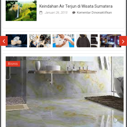
Dollo
Keindahan Air Terjun di Wisata Sumatera
Terhadap
Final
pada
Januari 26, 2015
Komentar Dinonaktifkan
SCM
Keindahan
Cup
Air
2015
Terjun
di
Wisata
Sumatera
Bisnis