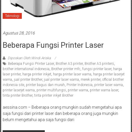
Teknologi
Agustus 28, 2016
Beberapa Fungsi Printer Laser
Diposkan Oleh:Windi Ariska
Beberapa Fungsi Printer Laser
,
Brother A3 printer
,
Brother A3 printers
,
brother international indonesia
,
Brother printer mfc
,
fungsi printer laser
,
harga
laser printer
,
harga printer inkjet
,
harga printer laser warna
,
harga printer laserjet
warna
,
jual printer Brother
,
jual printer laser warna
,
merek printer
,
official brother
indonesia site
,
printer bagus dan murah
,
Printer Indonesia
,
printer laser warna
,
printer laserjet warna
,
printer multifungsi
,
printer warna
,
printer warna laser
,
tinta printer Brother
,
tinta printer inkjet Brother
aessina.com – Beberapa orang mungkin sudah mengetahui apa
saja fungsi dari printer laser dan beberapa orang juga mungkin
belum mengetahui apa saja fungsi dari