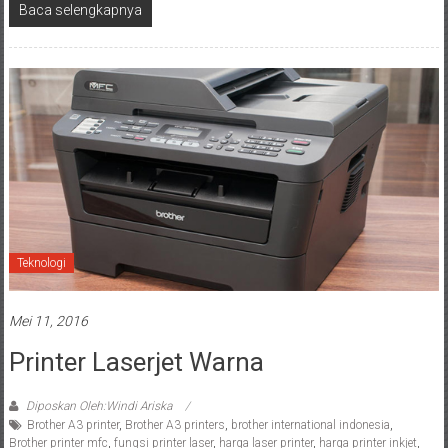
Baca selengkapnya
Teknologi
Mei 11, 2016
Printer Laserjet Warna
Diposkan Oleh:Windi Ariska
Brother A3 printer
,
Brother A3 printers
,
brother international indonesia
,
Brother printer mfc
,
fungsi printer laser
,
harga laser printer
,
harga printer inkjet
,