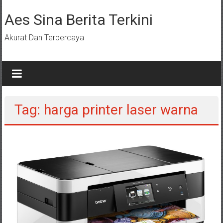
Lompat
ke
Aes Sina Berita Terkini
konten
Akurat Dan Terpercaya
Tag: harga printer laser warna