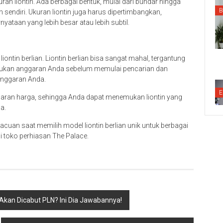
n liontin. Ada berbagai bentuk, mulai dari bundar hingga
B
sendiri. Ukuran liontin juga harus dipertimbangkan,
ataan yang lebih besar atau lebih subtil.
ontin berlian. Liontin berlian bisa sangat mahal, tergantung
Tentukan anggaran Anda sebelum memulai pencarian dan
 anggaran Anda.
E
isaran harga, sehingga Anda dapat menemukan liontin yang
a.
 acuan saat memilih model liontin berlian unik untuk berbagai
 toko perhiasan The Palace.
ik Akan Dicabut PLN? Ini Dia Jawabannya!