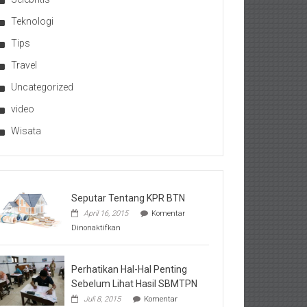
Teknologi
Tips
Travel
Uncategorized
video
Wisata
Seputar Tentang KPR BTN
April 16, 2015
Komentar
pada
Dinonaktifkan
Seputar
Tentang
KPR
BTN
Perhatikan Hal-Hal Penting
Sebelum Lihat Hasil SBMTPN
Juli 8, 2015
Komentar