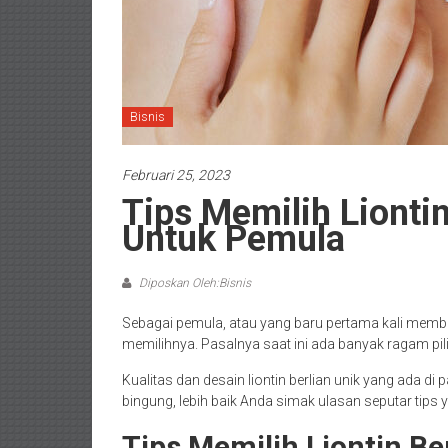
Bisnis
Februari 25, 2023
Tips Memilih Liontin
Untuk Pemula
Diposkan Oleh:Bisnis
Sebagai pemula, atau yang baru pertama kali membeli
memilihnya. Pasalnya saat ini ada banyak ragam pi
Kualitas dan desain liontin berlian unik yang ada di
bingung, lebih baik Anda simak ulasan seputar tips y
Tips Memilih Liontin Be