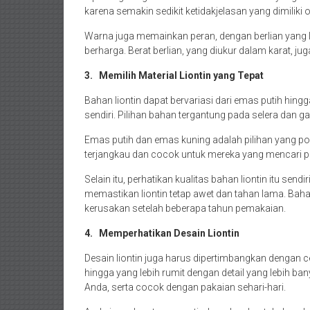
karena semakin sedikit ketidakjelasan yang dimiliki o
Warna juga memainkan peran, dengan berlian yang le
berharga. Berat berlian, yang diukur dalam karat, j
3.
Memilih Material Liontin yang Tepat
Bahan liontin dapat bervariasi dari emas putih hin
sendiri. Pilihan bahan tergantung pada selera dan g
Emas putih dan emas kuning adalah pilihan yang pop
terjangkau dan cocok untuk mereka yang mencari pi
Selain itu, perhatikan kualitas bahan liontin itu send
memastikan liontin tetap awet dan tahan lama. Ba
kerusakan setelah beberapa tahun pemakaian.
4.
Memperhatikan Desain Liontin
Desain liontin juga harus dipertimbangkan dengan c
hingga yang lebih rumit dengan detail yang lebih ba
Anda, serta cocok dengan pakaian sehari-hari.