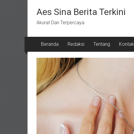
Lompat
ke
Aes Sina Berita Terkini
konten
Akurat Dan Terpercaya
Beranda
Redaksi
Tentang
Kontak