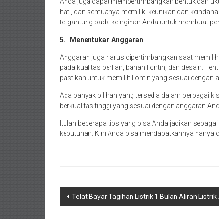
Anda juga dapat mempertimbangkan bentuk dan ukura
hati, dan semuanya memiliki keunikan dan keindahan 
tergantung pada keinginan Anda untuk membuat perny
5.
Menentukan Anggaran
Anggaran juga harus dipertimbangkan saat memilih li
pada kualitas berlian, bahan liontin, dan desain. 
pastikan untuk memilih liontin yang sesuai dengan
Ada banyak pilihan yang tersedia dalam berbagai k
berkualitas tinggi yang sesuai dengan anggaran And
Itulah beberapa tips yang bisa Anda jadikan sebagai
kebutuhan. Kini Anda bisa mendapatkannya hanya di
Navigasi
Telat Bayar Tagihan Listrik 1 Bulan Aliran Listr
pos