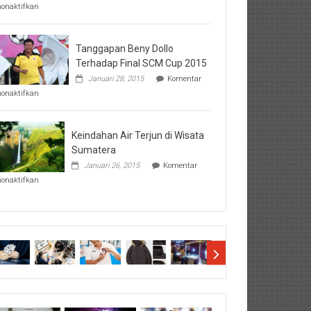
pada
nonaktifkan
Perhatikan
Hal-
Hal
Penting
Tanggapan Beny Dollo
Sebelum
Terhadap Final SCM Cup 2015
Lihat
Januari 28, 2015
Komentar
Hasil
pada
SBMTPN
nonaktifkan
Tanggapan
Beny
Dollo
Terhadap
Keindahan Air Terjun di Wisata
Final
Sumatera
SCM
Januari 26, 2015
Komentar
Cup
pada
2015
nonaktifkan
Keindahan
Air
Terjun
di
Wisata
Sumatera