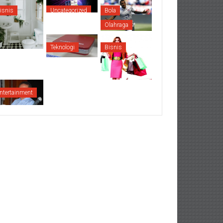
isnis
Uncategorized
Bola
Olahraga
Teknologi
Bisnis
ntertainment