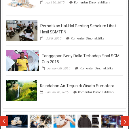
pada
April 16, 2015
Komentar Dinonaktifkan
Seputar
Tentang
KPR
BTN
Perhatikan Hal-Hal Penting Sebelum Lihat
Hasil SBMTPN
pada
Juli 8, 2015
Komentar Dinonaktifkan
Perhatikan
Hal-
Hal
Tanggapan Beny Dollo Terhadap Final SCM
Penting
Sebelum
Cup 2015
Lihat
pada
Januari 28, 2015
Komentar Dinonaktifkan
Hasil
Tanggap
SBMTPN
Beny
Dollo
Keindahan Air Terjun di Wisata Sumatera
Terhadap
Final
pada
Januari 26, 2015
Komentar Dinonaktifkan
SCM
Keindahan
Cup
Air
2015
Terjun
di
Wisata
Sumatera