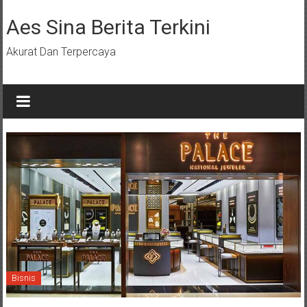
Lompat
ke
Aes Sina Berita Terkini
konten
Akurat Dan Terpercaya
Bisnis