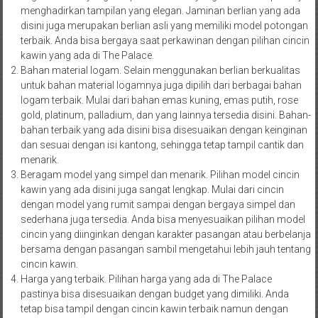
menghadirkan tampilan yang elegan. Jaminan berlian yang ada
disini juga merupakan berlian asli yang memiliki model potongan
terbaik. Anda bisa bergaya saat perkawinan dengan pilihan cincin
kawin yang ada di The Palace.
Bahan material logam. Selain menggunakan berlian berkualitas
untuk bahan material logamnya juga dipilih dari berbagai bahan
logam terbaik. Mulai dari bahan emas kuning, emas putih, rose
gold, platinum, palladium, dan yang lainnya tersedia disini. Bahan-
bahan terbaik yang ada disini bisa disesuaikan dengan keinginan
dan sesuai dengan isi kantong, sehingga tetap tampil cantik dan
menarik.
Beragam model yang simpel dan menarik. Pilihan model cincin
kawin yang ada disini juga sangat lengkap. Mulai dari cincin
dengan model yang rumit sampai dengan bergaya simpel dan
sederhana juga tersedia. Anda bisa menyesuaikan pilihan model
cincin yang diinginkan dengan karakter pasangan atau berbelanja
bersama dengan pasangan sambil mengetahui lebih jauh tentang
cincin kawin.
Harga yang terbaik. Pilihan harga yang ada di The Palace
pastinya bisa disesuaikan dengan budget yang dimiliki. Anda
tetap bisa tampil dengan cincin kawin terbaik namun dengan