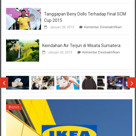
Hal-
Hal
Tanggapan Beny Dollo Terhadap Final SCM
Penting
Sebelum
Cup 2015
Lihat
pada
Januari 28, 2015
Komentar Dinonaktifkan
Hasil
Tanggap
SBMTPN
Beny
Dollo
Keindahan Air Terjun di Wisata Sumatera
Terhadap
Final
pada
Januari 26, 2015
Komentar Dinonaktifkan
SCM
Keindahan
Cup
Air
2015
Terjun
di
Wisata
Sumatera
Bisnis