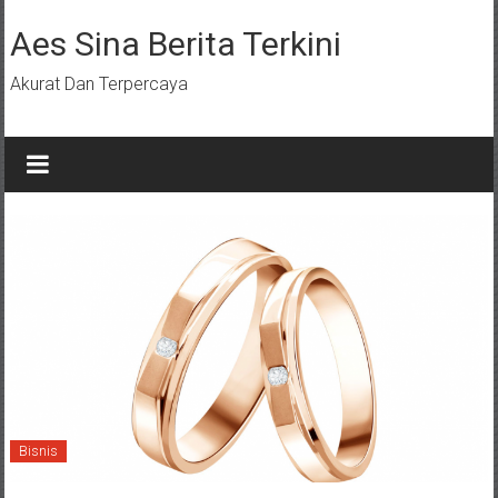
Lompat
ke
Aes Sina Berita Terkini
konten
Akurat Dan Terpercaya
Bisnis