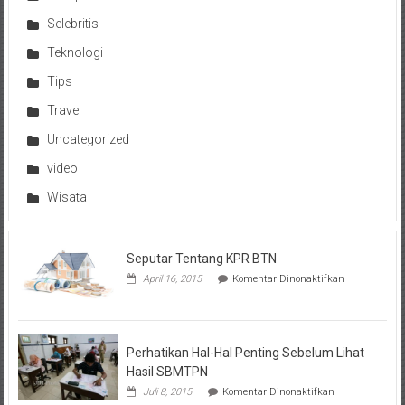
Selebritis
Teknologi
Tips
Travel
Uncategorized
video
Wisata
Seputar Tentang KPR BTN
pada
April 16, 2015
Komentar Dinonaktifkan
Seputar
Tentang
KPR
BTN
Perhatikan Hal-Hal Penting Sebelum Lihat
Hasil SBMTPN
pada
Juli 8, 2015
Komentar Dinonaktifkan
Perhatikan