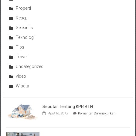
Properti
Resep
Selebritis
Teknologi
Tips
Travel
Uncategorized
video
Wisata
Seputar Tentang KPR BTN
pada
April 16, 2015
Komentar Dinonaktifkan
Seputar
Tentang
KPR
BTN