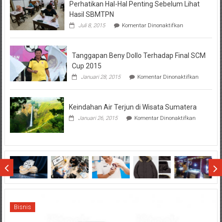
Perhatikan Hal-Hal Penting Sebelum Lihat
Hasil SBMTPN
pada
Juli 8, 2015
Komentar Dinonaktifkan
Perhatikan
Hal-
Hal
Tanggapan Beny Dollo Terhadap Final SCM
Penting
Sebelum
Cup 2015
Lihat
pada
Januari 28, 2015
Komentar Dinonaktifkan
Hasil
Tanggap
SBMTPN
Beny
Dollo
Keindahan Air Terjun di Wisata Sumatera
Terhadap
Final
pada
Januari 26, 2015
Komentar Dinonaktifkan
SCM
Keindahan
Cup
Air
2015
Terjun
di
Wisata
Sumatera
Bisnis