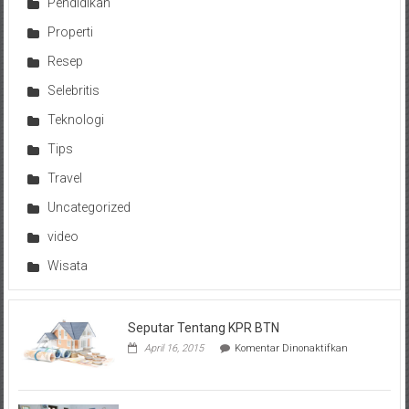
Pendidikan
Properti
Resep
Selebritis
Teknologi
Tips
Travel
Uncategorized
video
Wisata
Seputar Tentang KPR BTN
pada
April 16, 2015
Komentar Dinonaktifkan
Seputar
Tentang
KPR
BTN