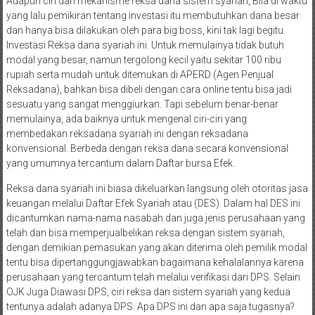
Adapun ciri dan mekanisme reksa dana sistem syariah, Bila di waktu
yang lalu pemikiran tentang investasi itu membutuhkan dana besar
dan hanya bisa dilakukan oleh para big boss, kini tak lagi begitu.
Investasi Reksa dana syariah ini. Untuk memulainya tidak butuh
modal yang besar, namun tergolong kecil yaitu sekitar 100 ribu
rupiah serta mudah untuk ditemukan di APERD (Agen Penjual
Reksadana), bahkan bisa dibeli dengan cara online tentu bisa jadi
sesuatu yang sangat menggiurkan. Tapi sebelum benar-benar
memulainya, ada baiknya untuk mengenal ciri-ciri yang
membedakan reksadana syariah ini dengan reksadana
konvensional. Berbeda dengan reksa dana secara konvensional
yang umumnya tercantum dalam Daftar bursa Efek.
Reksa dana syariah ini biasa dikeluarkan langsung oleh otoritas jasa
keuangan melalui Daftar Efek Syariah atau (DES). Dalam hal DES ini
dicantumkan nama-nama nasabah dan juga jenis perusahaan yang
telah dan bisa memperjualbelikan reksa dengan sistem syariah,
dengan demikian pemasukan yang akan diterima oleh pemilik modal
tentu bisa dipertanggungjawabkan bagaimana kehalalannya karena
perusahaan yang tercantum telah melalui verifikasi dari DPS. Selain
OJK Juga Diawasi DPS, ciri reksa dan sistem syariah yang kedua
tentunya adalah adanya DPS. Apa DPS ini dan apa saja tugasnya?