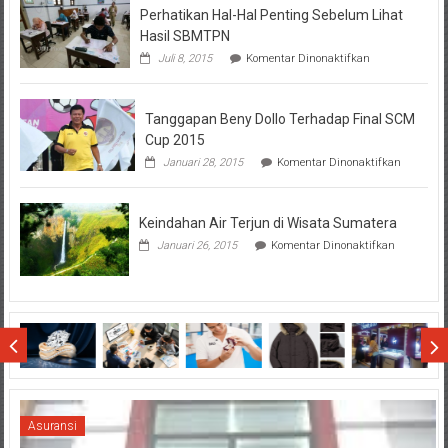
Perhatikan Hal-Hal Penting Sebelum Lihat
Hasil SBMTPN
pada
Juli 8, 2015
Komentar Dinonaktifkan
Perhatikan
Hal-
Hal
Tanggapan Beny Dollo Terhadap Final SCM
Penting
Sebelum
Cup 2015
Lihat
pada
Januari 28, 2015
Komentar Dinonaktifkan
Hasil
Tanggap
SBMTPN
Beny
Dollo
Keindahan Air Terjun di Wisata Sumatera
Terhadap
Final
pada
Januari 26, 2015
Komentar Dinonaktifkan
SCM
Keindahan
Cup
Air
2015
Terjun
di
Wisata
Sumatera
Asuransi