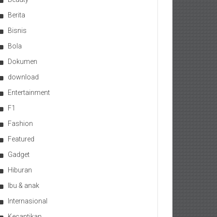
Berita
Bisnis
Bola
Dokumen
download
Entertainment
F1
Fashion
Featured
Gadget
Hiburan
Ibu & anak
Internasional
Kecantikan