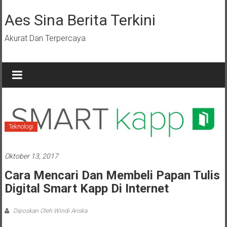
Lompat
ke
Aes Sina Berita Terkini
konten
Akurat Dan Terpercaya
Teknologi
Oktober 13, 2017
Cara Mencari Dan Membeli Papan Tulis
Digital Smart Kapp Di Internet
Diposkan Oleh:Windi Ariska