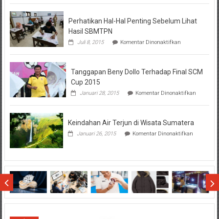
KPR
BTN
Perhatikan Hal-Hal Penting Sebelum Lihat
Hasil SBMTPN
pada
Juli 8, 2015
Komentar Dinonaktifkan
Perhatikan
Hal-
Hal
Tanggapan Beny Dollo Terhadap Final SCM
Penting
Sebelum
Cup 2015
Lihat
pada
Januari 28, 2015
Komentar Dinonaktifkan
Hasil
Tanggap
SBMTPN
Beny
Dollo
Keindahan Air Terjun di Wisata Sumatera
Terhadap
Final
pada
Januari 26, 2015
Komentar Dinonaktifkan
SCM
Keindahan
Cup
Air
2015
Terjun
di
Wisata
Sumatera