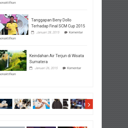
pada
nonaktifkan
Perhatikan
Hal-
Hal
Penting
Tanggapan Beny Dollo
Sebelum
Terhadap Final SCM Cup 2015
Lihat
Januari 28, 2015
Komentar
Hasil
pada
SBMTPN
nonaktifkan
Tanggapan
Beny
Dollo
Terhadap
Keindahan Air Terjun di Wisata
Final
Sumatera
SCM
Januari 26, 2015
Komentar
Cup
pada
2015
nonaktifkan
Keindahan
Air
Terjun
di
Wisata
Sumatera