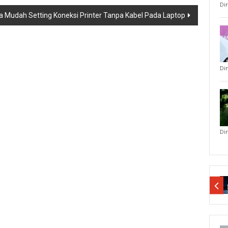
Di
a Mudah Setting Koneksi Printer Tanpa Kabel Pada Laptop
Di
Di