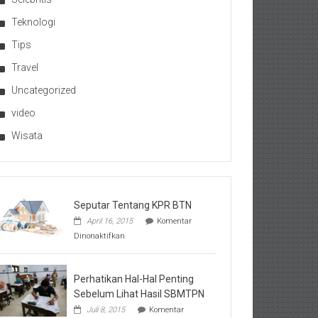
Teknologi
Tips
Travel
Uncategorized
video
Wisata
Seputar Tentang KPR BTN
April 16, 2015
Komentar
pada
Dinonaktifkan
Seputar
Tentang
KPR
BTN
Perhatikan Hal-Hal Penting
Sebelum Lihat Hasil SBMTPN
Juli 8, 2015
Komentar