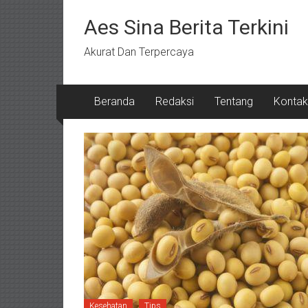
Lompat
ke
Aes Sina Berita Terkini
konten
Akurat Dan Terpercaya
Beranda
Redaksi
Tentang
Kontak
Kesehatan
Tips