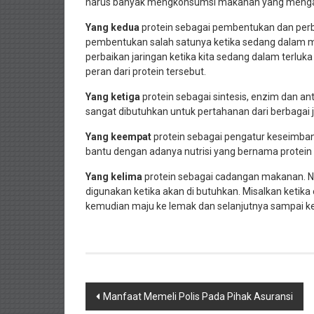
harus banyak mengkonsumsi makanan yang menga
Yang kedua
protein sebagai pembentukan dan perba
pembentukan salah satunya ketika sedang dalam
perbaikan jaringan ketika kita sedang dalam terluka 
peran dari protein tersebut.
Yang ketiga
protein sebagai sintesis, enzim dan an
sangat dibutuhkan untuk pertahanan dari berbagai j
Yang keempat
protein sebagai pengatur keseimban
bantu dengan adanya nutrisi yang bernama protein 
Yang kelima
protein sebagai cadangan makanan. Nut
digunakan ketika akan di butuhkan. Misalkan ketik
kemudian maju ke lemak dan selanjutnya sampai ke
Navigasi
Manfaat Memeli Polis Pada Pihak Asuransi