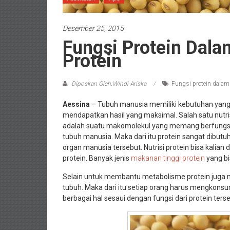
Desember 25, 2015
Fungsi Protein Dal
Protein
Diposkan Oleh:Windi Ariska
Fungsi protein dalam
Aessina
– Tubuh manusia memiliki kebutuhan yan
mendapatkan hasil yang maksimal. Salah satu nutris
adalah suatu makomolekul yang memang berfungsi
tubuh manusia. Maka dari itu protein sangat dibu
organ manusia tersebut. Nutrisi protein bisa kali
protein. Banyak jenis
makanan tinggi protein
yang bi
Selain untuk membantu metabolisme protein juga m
tubuh. Maka dari itu setiap orang harus mengkons
berbagai hal sesaui dengan fungsi dari protein terse