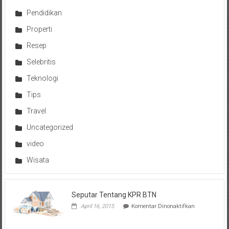
Pendidikan
Properti
Resep
Selebritis
Teknologi
Tips
Travel
Uncategorized
video
Wisata
Seputar Tentang KPR BTN
pada
April 16, 2015
Komentar Dinonaktifkan
Seputar
Tentang
KPR