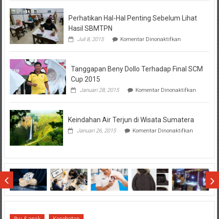
BTN
Perhatikan Hal-Hal Penting Sebelum Lihat
Hasil SBMTPN
pada
Juli 8, 2015
Komentar Dinonaktifkan
Perhatikan
Hal-
Hal
Tanggapan Beny Dollo Terhadap Final SCM
Penting
Sebelum
Cup 2015
Lihat
pada
Januari 28, 2015
Komentar Dinonaktifkan
Hasil
Tanggap
SBMTPN
Beny
Dollo
Keindahan Air Terjun di Wisata Sumatera
Terhadap
Final
pada
Januari 26, 2015
Komentar Dinonaktifkan
SCM
Keindahan
Cup
Air
2015
Terjun
di
Wisata
Sumatera