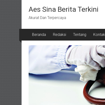
Lompat
ke
Aes Sina Berita Terkini
konten
Akurat Dan Terpercaya
Beranda
Redaksi
Tentang
Kontak