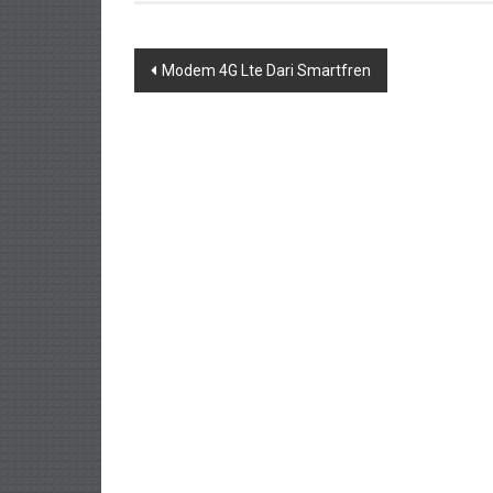
Navigasi
Modem 4G Lte Dari Smartfren
pos