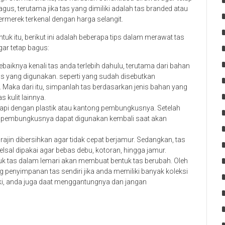
agus, terutama jika tas yang dimiliki adalah tas branded atau
ermerek terkenal dengan harga selangit.
ntuk itu, berikut ini adalah beberapa tips dalam merawat tas
gar tetap bagus:
ebaiknya kenali tas anda terlebih dahulu, terutama dari bahan
as yang digunakan. seperti yang sudah disebutkan
n. Maka dari itu, simpanlah tas berdasarkan jenis bahan yang
 kulit lainnya.
gkapi dengan plastik atau kantong pembungkusnya. Setelah
ng pembungkusnya dapat digunakan kembali saat akan
s rajin dibersihkan agar tidak cepat berjamur. Sedangkan, tas
selsaI dipakai agar bebas debu, kotoran, hingga jamur.
uk tas dalam lemari akan membuat bentuk tas berubah. Oleh
ang penyimpanan tas sendiri jika anda memiliki banyak koleksi
iki, anda juga daat menggantungnya dan jangan