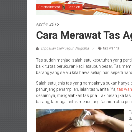
Entertainment
Fashion
April 4, 2016
Cara Merawat Tas A
Diposkan Oleh:Teguh Nugraha
tas wanita
Tas sudah menjadi salah satu kebutuhan yang penting
baik itu tas berukuran kecil ataupun besar. Tas m
barang yang selalu kita bawa setiap hari seperti h
Salah satu jenis tas yang nampaknya bukan hanya b
penunjang penampilan, ialah tas wanita. Ya,
tas wan
desainnya, mengalahkan tas pria. Tak heran jika t
barang, tapi juga untuk menunjang fashion atau pe
T
d
k
l