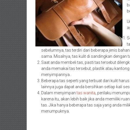
b
b
U
a
S
t
sebelumnya, tas terdiri dari beberapa jenis baha
sama. Misalnya, tas kulit di sandingkan dengan tas
Saat anda membeli tas, pasti tas tersebut dilen
anda memakai tas tersebut, plastik atau kanto
menyimpannya.
Beberapa tas seperti yang terbuat dari kulit haru
lainnya juga dapat anda bersihkan setiap kali se
Dalam menyimpan
tas wanita
, perilaku menump
karena itu, akan lebih baik jika anda memiliki ru
tas. Jika hanya beberapa tas saja yang anda mil
menumpuknya.