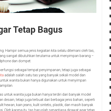
gar Tetap Bagus
. Hampir semua jenis kegiatan kita selalu ditemani oleh tas,
emang sangat dibutuhkan terutama untuk menyimpan barang –
andphone dan dompet.
erfungsi sebagai tempat penyimpanan, tetapi juga sebagai
ita
adalah salah satu tas yang banyak sekali model dan
as untuk wanita bukan hanya digunakan untuk menyimpan
nampilan.
as untuk wanita juga bukan hanya terdiri dari banyak model
an desain, tetapi juga terbuat dari berbagai jenis bahan, seperti
ulit hewan, kain jeans, kulit sintetis, plastik, dan masih banyak
agi. Oleh karena itu, tas haruslah senantiasa dirawat agar tetap