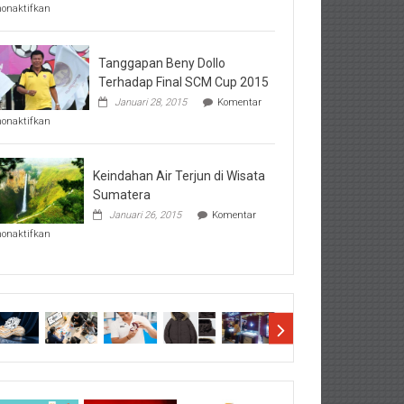
pada
nonaktifkan
Perhatikan
Hal-
Hal
Penting
Tanggapan Beny Dollo
Sebelum
Terhadap Final SCM Cup 2015
Lihat
Januari 28, 2015
Komentar
Hasil
pada
SBMTPN
nonaktifkan
Tanggapan
Beny
Dollo
Terhadap
Keindahan Air Terjun di Wisata
Final
Sumatera
SCM
Januari 26, 2015
Komentar
Cup
pada
2015
nonaktifkan
Keindahan
Air
Terjun
di
Wisata
Sumatera