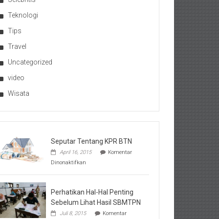
Teknologi
Tips
Travel
Uncategorized
video
Wisata
Seputar Tentang KPR BTN
April 16, 2015
Komentar
pada
Dinonaktifkan
Seputar
Tentang
KPR
BTN
Perhatikan Hal-Hal Penting
Sebelum Lihat Hasil SBMTPN
Juli 8, 2015
Komentar