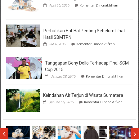
pada
April 16, 2015
Komentar Dinonaktifkan
Seputar
Tentang
KPR
BTN
Perhatikan Hal-Hal Penting Sebelum Lihat
Hasil SBMTPN
pada
Juli 8, 2015
Komentar Dinonaktifkan
Perhatikan
Hal-
Hal
Tanggapan Beny Dollo Terhadap Final SCM
Penting
Sebelum
Cup 2015
Lihat
pada
Januari 28, 2015
Komentar Dinonaktifkan
Hasil
Tanggap
SBMTPN
Beny
Dollo
Keindahan Air Terjun di Wisata Sumatera
Terhadap
Final
pada
Januari 26, 2015
Komentar Dinonaktifkan
SCM
Keindahan
Cup
Air
2015
Terjun
di
Wisata
Sumatera