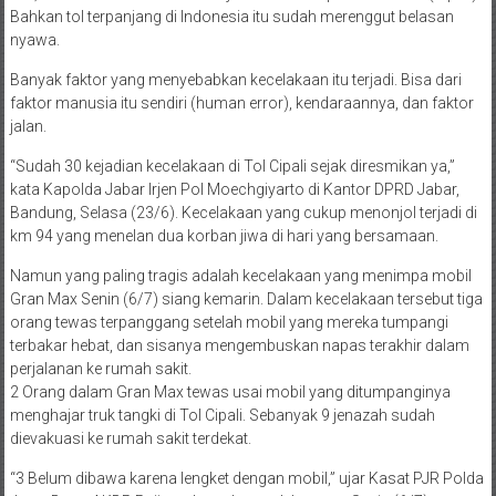
Bahkan tol terpanjang di Indonesia itu sudah merenggut belasan
nyawa.
Banyak faktor yang menyebabkan kecelakaan itu terjadi. Bisa dari
faktor manusia itu sendiri (human error), kendaraannya, dan faktor
jalan.
“Sudah 30 kejadian kecelakaan di Tol Cipali sejak diresmikan ya,”
kata Kapolda Jabar Irjen Pol Moechgiyarto di Kantor DPRD Jabar,
Bandung, Selasa (23/6). Kecelakaan yang cukup menonjol terjadi di
km 94 yang menelan dua korban jiwa di hari yang bersamaan.
Namun yang paling tragis adalah kecelakaan yang menimpa mobil
Gran Max Senin (6/7) siang kemarin. Dalam kecelakaan tersebut tiga
orang tewas terpanggang setelah mobil yang mereka tumpangi
terbakar hebat, dan sisanya mengembuskan napas terakhir dalam
perjalanan ke rumah sakit.
2 Orang dalam Gran Max tewas usai mobil yang ditumpanginya
menghajar truk tangki di Tol Cipali. Sebanyak 9 jenazah sudah
dievakuasi ke rumah sakit terdekat.
“3 Belum dibawa karena lengket dengan mobil,” ujar Kasat PJR Polda