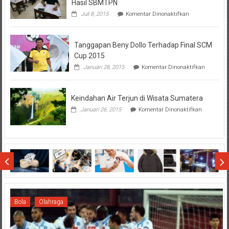
Hasil SBMTPN
pada
Juli 8, 2015
Komentar Dinonaktifkan
Perhatikan
Hal-
Hal
Tanggapan Beny Dollo Terhadap Final SCM
Penting
Sebelum
Cup 2015
Lihat
pada
Januari 28, 2015
Komentar Dinonaktifkan
Hasil
Tanggap
SBMTPN
Beny
Dollo
Keindahan Air Terjun di Wisata Sumatera
Terhadap
Final
pada
Januari 26, 2015
Komentar Dinonaktifkan
SCM
Keindahan
Cup
Air
2015
Terjun
di
Wisata
Sumatera
Bola
Olahraga