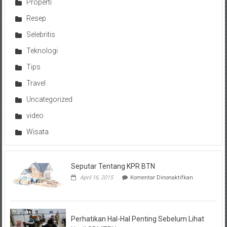
Properti
Resep
Selebritis
Teknologi
Tips
Travel
Uncategorized
video
Wisata
Seputar Tentang KPR BTN
pada
April 16, 2015
Komentar Dinonaktifkan
Seputar
Tentang
KPR
BTN
Perhatikan Hal-Hal Penting Sebelum Lihat