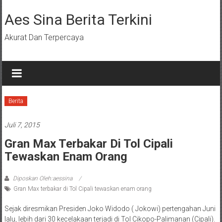
Lompat
ke
Aes Sina Berita Terkini
konten
Akurat Dan Terpercaya
Berita
Juli 7, 2015
Gran Max Terbakar Di Tol Cipali
Tewaskan Enam Orang
Diposkan Oleh:aessina
Gran Max terbakar di Tol Cipali tewaskan enam orang
Sejak diresmikan Presiden Joko Widodo ( Jokowi) pertengahan Juni
lalu, lebih dari 30 kecelakaan terjadi di Tol Cikopo-Palimanan (Cipali).