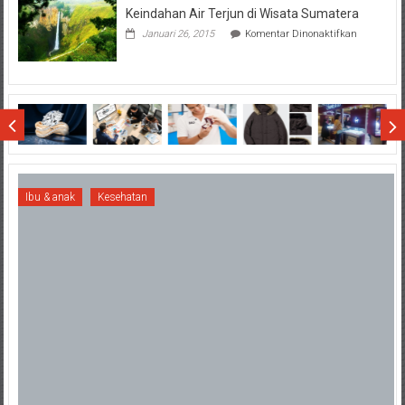
Keindahan Air Terjun di Wisata Sumatera
Terhadap
Final
pada
Januari 26, 2015
Komentar Dinonaktifkan
SCM
Keindahan
Cup
Air
2015
Terjun
di
Wisata
Sumatera
Ibu & anak
Kesehatan