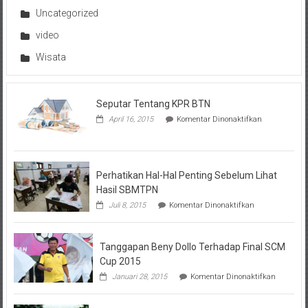
Uncategorized
video
Wisata
Seputar Tentang KPR BTN
pada
April 16, 2015
Komentar Dinonaktifkan
Seputar
Tentang
KPR
BTN
Perhatikan Hal-Hal Penting Sebelum Lihat
Hasil SBMTPN
pada
Juli 8, 2015
Komentar Dinonaktifkan
Perhatikan
Hal-
Hal
Tanggapan Beny Dollo Terhadap Final SCM
Penting
Sebelum
Cup 2015
Lihat
pada
Januari 28, 2015
Komentar Dinonaktifkan
Hasil
Tanggap
SBMTPN
Beny
Dollo