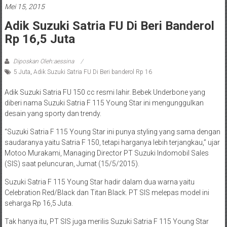
Mei 15, 2015
Adik Suzuki Satria FU Di Beri Banderol
Rp 16,5 Juta
Diposkan Oleh:aessina
5 Juta
,
Adik Suzuki Satria FU Di Beri banderol Rp 16
Adik Suzuki Satria FU 150 cc resmi lahir. Bebek Underbone yang
diberi nama Suzuki Satria F 115 Young Star ini mengunggulkan
desain yang sporty dan trendy.
“Suzuki Satria F 115 Young Star ini punya styling yang sama dengan
saudaranya yaitu Satria F 150, tetapi harganya lebih terjangkau,” ujar
Motoo Murakami, Managing Director PT Suzuki Indomobil Sales
(SIS) saat peluncuran, Jumat (15/5/2015).
Suzuki Satria F 115 Young Star hadir dalam dua warna yaitu
Celebration Red/Black dan Titan Black. PT SIS melepas model ini
seharga Rp 16,5 Juta.
Tak hanya itu, PT SIS juga merilis Suzuki Satria F 115 Young Star