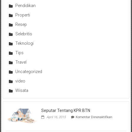
Pendidikan
Properti
Resep
Selebritis
Teknologi
Tips
Travel
Uncategorized
video
Wisata
Seputar Tentang KPR BTN
pada
April 16, 2015
Komentar Dinonaktifkan
Seputar
Tentang
KPR