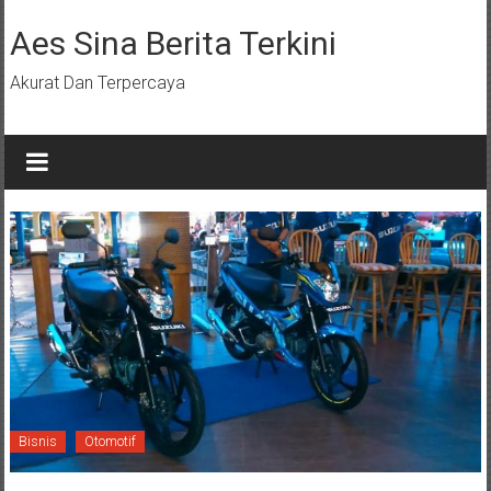
Lompat
ke
Aes Sina Berita Terkini
konten
Akurat Dan Terpercaya
Bisnis
Otomotif