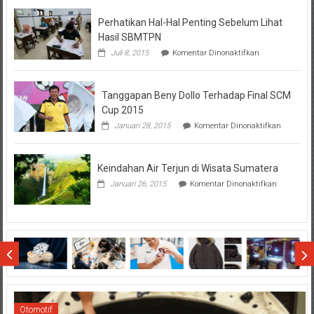
BTN
Perhatikan Hal-Hal Penting Sebelum Lihat
Hasil SBMTPN
pada
Juli 8, 2015
Komentar Dinonaktifkan
Perhatikan
Hal-
Hal
Tanggapan Beny Dollo Terhadap Final SCM
Penting
Sebelum
Cup 2015
Lihat
pada
Januari 28, 2015
Komentar Dinonaktifkan
Hasil
Tanggap
SBMTPN
Beny
Dollo
Keindahan Air Terjun di Wisata Sumatera
Terhadap
Final
pada
Januari 26, 2015
Komentar Dinonaktifkan
SCM
Keindahan
Cup
Air
2015
Terjun
di
Wisata
Sumatera
Otomotif