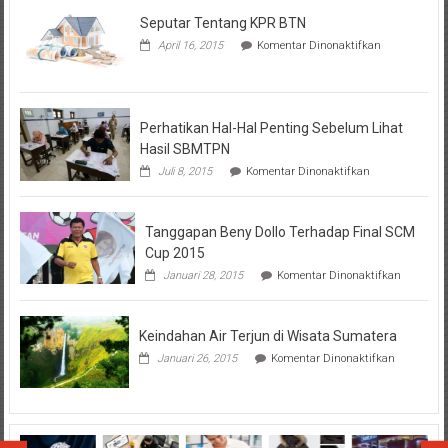
Seputar Tentang KPR BTN
pada
April 16, 2015
Komentar Dinonaktifkan
Seputar
Tentang
KPR
BTN
Perhatikan Hal-Hal Penting Sebelum Lihat
Hasil SBMTPN
pada
Juli 8, 2015
Komentar Dinonaktifkan
Perhatikan
Hal-
Hal
Tanggapan Beny Dollo Terhadap Final SCM
Penting
Sebelum
Cup 2015
Lihat
pada
Januari 28, 2015
Komentar Dinonaktifkan
Hasil
Tanggap
SBMTPN
Beny
Dollo
Keindahan Air Terjun di Wisata Sumatera
Terhadap
Final
pada
Januari 26, 2015
Komentar Dinonaktifkan
SCM
Keindahan
Cup
Air
2015
Terjun
di
Wisata