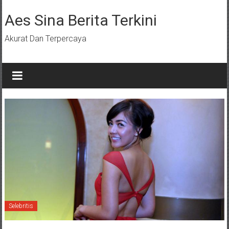
Lompat
ke
Aes Sina Berita Terkini
konten
Akurat Dan Terpercaya
Selebritis