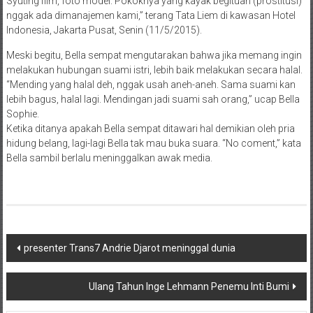
Syuting film, foto model. Pokoknya yang kayak begituan (prostitusi)
nggak ada dimanajemen kami,” terang Tata Liem di kawasan Hotel
Indonesia, Jakarta Pusat, Senin (11/5/2015).
Meski begitu, Bella sempat mengutarakan bahwa jika memang ingin
melakukan hubungan suami istri, lebih baik melakukan secara halal.
“Mending yang halal deh, nggak usah aneh-aneh. Sama suami kan
lebih bagus, halal lagi. Mendingan jadi suami sah orang,” ucap Bella
Sophie.
Ketika ditanya apakah Bella sempat ditawari hal demikian oleh pria
hidung belang, lagi-lagi Bella tak mau buka suara. “No coment,” kata
Bella sambil berlalu meninggalkan awak media.
Navigasi
presenter Trans7 Andrie Djarot meninggal dunia
pos
Ulang Tahun Inge Lehmann Penemu Inti Bumi