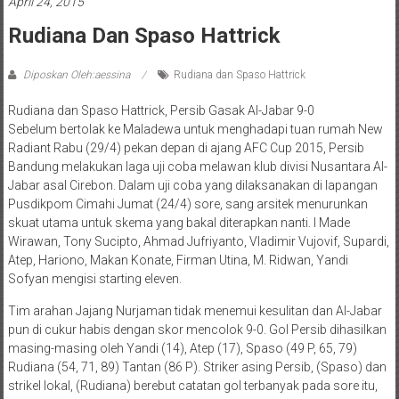
April 24, 2015
Rudiana Dan Spaso Hattrick
Diposkan Oleh:aessina
Rudiana dan Spaso Hattrick
Rudiana dan Spaso Hattrick, Persib Gasak Al-Jabar 9-0
Sebelum bertolak ke Maladewa untuk menghadapi tuan rumah New
Radiant Rabu (29/4) pekan depan di ajang AFC Cup 2015, Persib
Bandung melakukan laga uji coba melawan klub divisi Nusantara Al-
Jabar asal Cirebon. Dalam uji coba yang dilaksanakan di lapangan
Pusdikpom Cimahi Jumat (24/4) sore, sang arsitek menurunkan
skuat utama untuk skema yang bakal diterapkan nanti. I Made
Wirawan, Tony Sucipto, Ahmad Jufriyanto, Vladimir Vujovif, Supardi,
Atep, Hariono, Makan Konate, Firman Utina, M. Ridwan, Yandi
Sofyan mengisi starting eleven.
Tim arahan Jajang Nurjaman tidak menemui kesulitan dan Al-Jabar
pun di cukur habis dengan skor mencolok 9-0. Gol Persib dihasilkan
masing-masing oleh Yandi (14), Atep (17), Spaso (49 P, 65, 79)
Rudiana (54, 71, 89) Tantan (86 P). Striker asing Persib, (Spaso) dan
strikel lokal, (Rudiana) berebut catatan gol terbanyak pada sore itu,