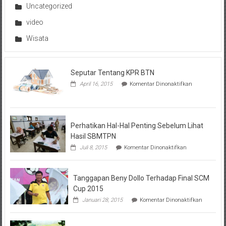
Uncategorized
video
Wisata
Seputar Tentang KPR BTN
pada
April 16, 2015
Komentar Dinonaktifkan
Seputar
Tentang
KPR
BTN
Perhatikan Hal-Hal Penting Sebelum Lihat
Hasil SBMTPN
pada
Juli 8, 2015
Komentar Dinonaktifkan
Perhatikan
Hal-
Hal
Tanggapan Beny Dollo Terhadap Final SCM
Penting
Sebelum
Cup 2015
Lihat
pada
Januari 28, 2015
Komentar Dinonaktifkan
Hasil
Tanggap
SBMTPN
Beny
Dollo