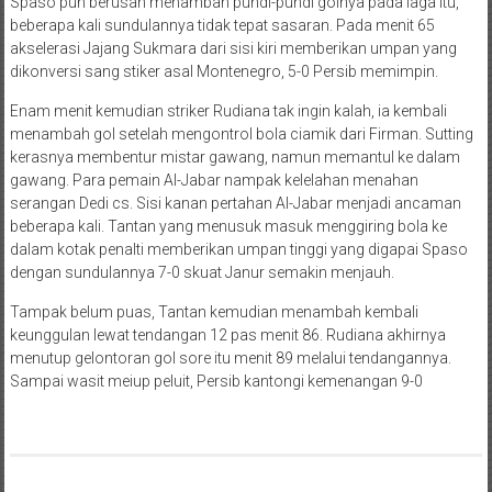
Spaso pun berusah menambah pundi-pundi golnya pada laga itu,
beberapa kali sundulannya tidak tepat sasaran. Pada menit 65
akselerasi Jajang Sukmara dari sisi kiri memberikan umpan yang
dikonversi sang stiker asal Montenegro, 5-0 Persib memimpin.
Enam menit kemudian striker Rudiana tak ingin kalah, ia kembali
menambah gol setelah mengontrol bola ciamik dari Firman. Sutting
kerasnya membentur mistar gawang, namun memantul ke dalam
gawang. Para pemain Al-Jabar nampak kelelahan menahan
serangan Dedi cs. Sisi kanan pertahan Al-Jabar menjadi ancaman
beberapa kali. Tantan yang menusuk masuk menggiring bola ke
dalam kotak penalti memberikan umpan tinggi yang digapai Spaso
dengan sundulannya 7-0 skuat Janur semakin menjauh.
Tampak belum puas, Tantan kemudian menambah kembali
keunggulan lewat tendangan 12 pas menit 86. Rudiana akhirnya
menutup gelontoran gol sore itu menit 89 melalui tendangannya.
Sampai wasit meiup peluit, Persib kantongi kemenangan 9-0