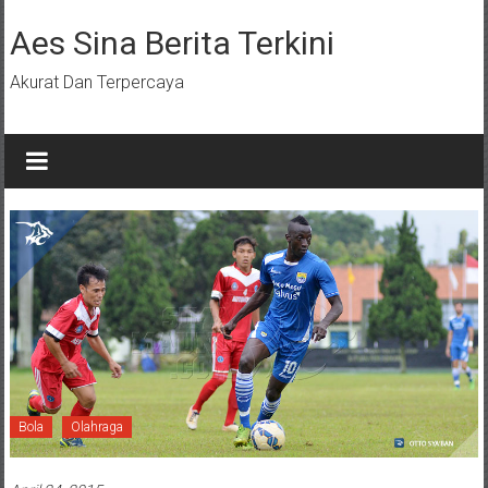
Lompat
ke
Aes Sina Berita Terkini
konten
Akurat Dan Terpercaya
Bola
Olahraga