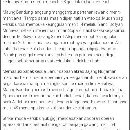
keduanya sama-sama mencetak 3 gol dalam laga tersebut.
Maung Bandung langsung menggempur pertahan lawan dimenit-
menit awal. Tempo santai masih diperlihatkan Atep cs. Mudah bagi
Persib untuk membuka keunggulan menit 14 melalui Yandi Sofyan
Munawar setelah menerima umpan Supardi hasil kreasi kerjasama
dengan M. Ridwan. Selang 3 menit Atep menambah keunggulan
menjadi 2-0. Tidak ada serangan berbahaya yang dilancarkan Al-
Jabar karena selalu kandas di tengah lapangan dijegal Hariono.
Persib pun gagal mengkonversi beberapa peluang menjadi gol.
Hingga babak pertama usai kedudukan tidak berubah.
Memasuki babak kedua, Janur sapaan akrab Jajang Nurjaman
merotasi hampir semua pemainnya. Pergantian itu membawa darah
segar karena mampu meningkatkan permainan tim. Hasilnya,
Maung Bandung berhasil menoreh 7 gol tambahan di babak kedua.
Spaso berhasil memanfaatkan hadiah penalti, karena sebelumnya
beck Al-Jabar menahan bola dengan tangannya. Eksekusi tenangnya
menit 49 menempatkan si kulit bundar ke sisi kanan.
Striker muda Persib unjuk gigi, mendapatkan sodoran operan
Spaso, Rudiana berhasil mengecoh penjaga gawang menit 54.