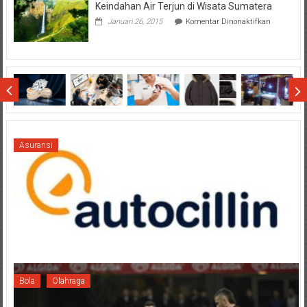
Keindahan Air Terjun di Wisata Sumatera
Terhadap
Final
pada
Januari 26, 2015
Komentar Dinonaktifkan
SCM
Keindahan
Cup
Air
2015
Terjun
di
Wisata
Sumatera
Asuransi
Bola
Olahraga