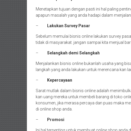
Menetapkan tujuan dengan pasti ini hal paling pent
apapun masalah yang anda hadapi dalam menjalanka
–
Lakukan Survey Pasar
Sebelum memulai bisnis online lakukan survey pasar,
tidak di masyarakat. jangan sampai kita menjual ba
–
Selangkah demi Selangkah
Menjalankan bisnis online bukanlah usaha yang bisa
langkah yang anda lakukan untuk merencana kan la
–
Kepercayaan
Sarat mutlak dalam bisnis online adalah menimbul
kan uang mereka untuk membeli barang di toko onlin
konsumen, jika merasa percaya dan puas maka mer
di online shop anda.
–
Promosi
Ini hal terpenting untuk membuat online shop anda d