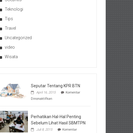
Teknologi
Tips
Travel
Uncategorized
video
Wisata
Seputar Tentang KPR BTN
April 16, 2015
Komentar
pada
Dinonaktifkan
Seputar
Tentang
KPR
BTN
Perhatikan Hal-Hal Penting
Sebelum Lihat Hasil SBMTPN
Juli 8, 2015
Komentar