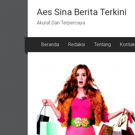
Lompat
ke
Aes Sina Berita Terkini
konten
Akurat Dan Terpercaya
Beranda
Redaksi
Tentang
Kontak