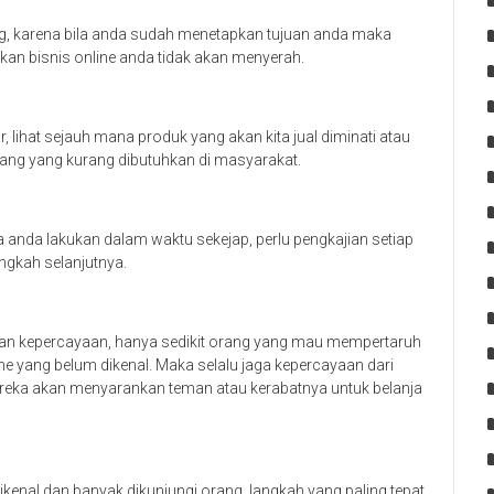
ing, karena bila anda sudah menetapkan tujuan anda maka
n bisnis online anda tidak akan menyerah.
 lihat sejauh mana produk yang akan kita jual diminati atau
rang yang kurang dibutuhkan di masyarakat.
 anda lakukan dalam waktu sekejap, perlu pengkajian setiap
ngkah selanjutnya.
kan kepercayaan, hanya sedikit orang yang mau mempertaruh
e yang belum dikenal. Maka selalu jaga kepercayaan dari
eka akan menyarankan teman atau kerabatnya untuk belanja
ikenal dan banyak dikunjungi orang, langkah yang paling tepat