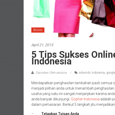
Bisnis
April 21, 2015
5 Tips Sukses Onli
Indonesia
Diposkan Oleh:aessina
adwords indonesia
,
googl
Mendapatkan penghasilan tambahan pasti semua o
menjadi pilihan anda untuk menambah penghasilan.
usaha yang satu ini sangat menjanjikan karena and
anda banyak dikunjungi.
Gopher Indonesia
adalah p
dalam pemasaran. Berikut 5 langkah jitu menjadika
–
Tetapkan Tujuan Anda