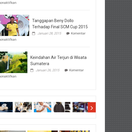
pada
nonaktifkan
Perhatikan
Hal-
Hal
Penting
Tanggapan Beny Dollo
Sebelum
Terhadap Final SCM Cup 2015
Lihat
Januari 28, 2015
Komentar
Hasil
pada
SBMTPN
nonaktifkan
Tanggapan
Beny
Dollo
Terhadap
Keindahan Air Terjun di Wisata
Final
Sumatera
SCM
Januari 26, 2015
Komentar
Cup
pada
2015
nonaktifkan
Keindahan
Air
Terjun
di
Wisata
Sumatera