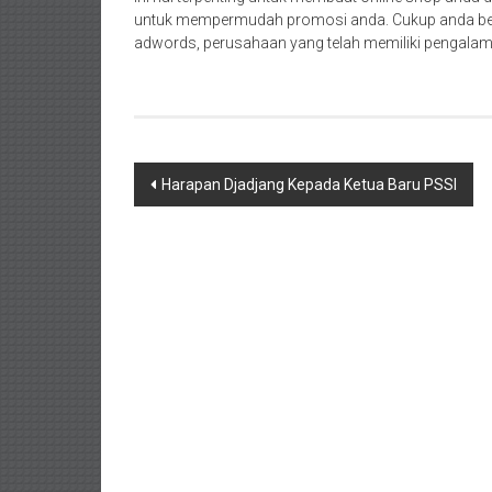
untuk mempermudah promosi anda. Cukup anda bek
adwords, perusahaan yang telah memiliki pengalaman
Navigasi
Harapan Djadjang Kepada Ketua Baru PSSI
pos