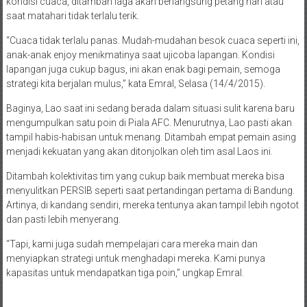
kondisi cuaca, ditambah laga akan berlangsung petang hari atau
saat matahari tidak terlalu terik.
“Cuaca tidak terlalu panas. Mudah-mudahan besok cuaca seperti ini,
anak-anak enjoy menikmatinya saat ujicoba lapangan. Kondisi
lapangan juga cukup bagus, ini akan enak bagi pemain, semoga
strategi kita berjalan mulus,” kata Emral, Selasa (14/4/2015).
Baginya, Lao saat ini sedang berada dalam situasi sulit karena baru
mengumpulkan satu poin di Piala AFC. Menurutnya, Lao pasti akan
tampil habis-habisan untuk menang. Ditambah empat pemain asing
menjadi kekuatan yang akan ditonjolkan oleh tim asal Laos ini.
Ditambah kolektivitas tim yang cukup baik membuat mereka bisa
menyulitkan PERSIB seperti saat pertandingan pertama di Bandung.
Artinya, di kandang sendiri, mereka tentunya akan tampil lebih ngotot
dan pasti lebih menyerang.
“Tapi, kami juga sudah mempelajari cara mereka main dan
menyiapkan strategi untuk menghadapi mereka. Kami punya
kapasitas untuk mendapatkan tiga poin,” ungkap Emral.