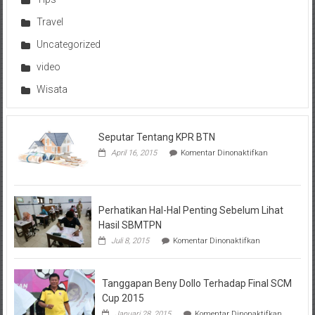
Travel
Uncategorized
video
Wisata
Seputar Tentang KPR BTN
pada
April 16, 2015
Komentar Dinonaktifkan
Seputar
Tentang
KPR
BTN
Perhatikan Hal-Hal Penting Sebelum Lihat
Hasil SBMTPN
pada
Juli 8, 2015
Komentar Dinonaktifkan
Perhatikan
Hal-
Hal
Tanggapan Beny Dollo Terhadap Final SCM
Penting
Sebelum
Cup 2015
Lihat
pada
Januari 28, 2015
Komentar Dinonaktifkan