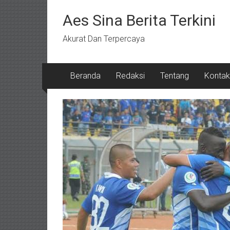
Lompat
ke
Aes Sina Berita Terkini
konten
Akurat Dan Terpercaya
Beranda
Redaksi
Tentang
Kontak