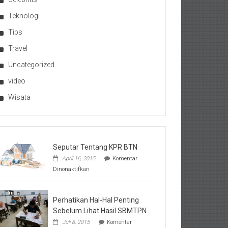
Teknologi
Tips
Travel
Uncategorized
video
Wisata
Seputar Tentang KPR BTN
April 16, 2015
Komentar
pada
Dinonaktifkan
Seputar
Tentang
KPR
BTN
Perhatikan Hal-Hal Penting
Sebelum Lihat Hasil SBMTPN
Juli 8, 2015
Komentar