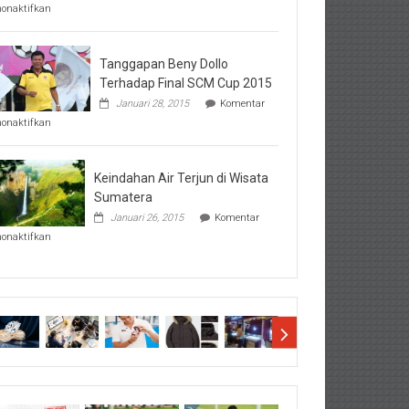
pada
nonaktifkan
Perhatikan
Hal-
Hal
Penting
Tanggapan Beny Dollo
Sebelum
Terhadap Final SCM Cup 2015
Lihat
Januari 28, 2015
Komentar
Hasil
pada
SBMTPN
nonaktifkan
Tanggapan
Beny
Dollo
Terhadap
Keindahan Air Terjun di Wisata
Final
Sumatera
SCM
Januari 26, 2015
Komentar
Cup
pada
2015
nonaktifkan
Keindahan
Air
Terjun
di
Wisata
Sumatera