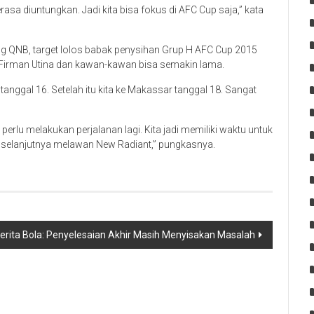
asa diuntungkan. Jadi kita bisa fokus di AFC Cup saja,” kata
g QNB, target lolos babak penysihan Grup H AFC Cup 2015
n Firman Utina dan kawan-kawan bisa semakin lama.
tanggal 16. Setelah itu kita ke Makassar tanggal 18. Sangat
 perlu melakukan perjalanan lagi. Kita jadi memiliki waktu untuk
n selanjutnya melawan New Radiant,” pungkasnya.
erita Bola: Penyelesaian Akhir Masih Menyisakan Masalah