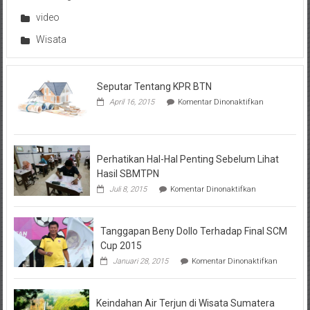
video
Wisata
Seputar Tentang KPR BTN
pada
April 16, 2015
Komentar Dinonaktifkan
Seputar
Tentang
KPR
BTN
Perhatikan Hal-Hal Penting Sebelum Lihat
Hasil SBMTPN
pada
Juli 8, 2015
Komentar Dinonaktifkan
Perhatikan
Hal-
Hal
Tanggapan Beny Dollo Terhadap Final SCM
Penting
Sebelum
Cup 2015
Lihat
pada
Januari 28, 2015
Komentar Dinonaktifkan
Hasil
Tanggap
SBMTPN
Beny
Dollo
Keindahan Air Terjun di Wisata Sumatera
Terhadap