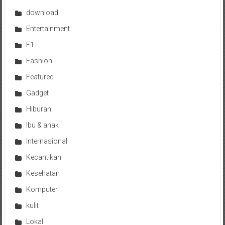
download
Entertainment
F1
Fashion
Featured
Gadget
Hiburan
Ibu & anak
Internasional
Kecantikan
Kesehatan
Komputer
kulit
Lokal