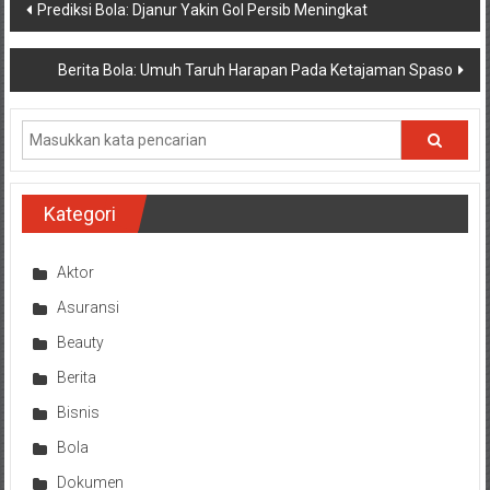
Navigasi
Prediksi Bola: Djanur Yakin Gol Persib Meningkat
pos
Berita Bola: Umuh Taruh Harapan Pada Ketajaman Spaso
Kategori
Aktor
Asuransi
Beauty
Berita
Bisnis
Bola
Dokumen