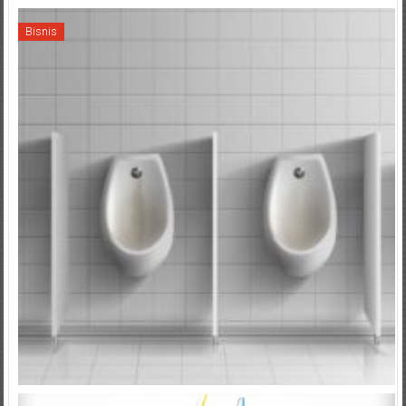
Bisnis