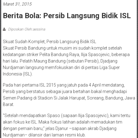
Maret 31, 2015
Berita Bola: Persib Langsung Bidik ISL
Diposkan Oleh:aessina
Skuat Sudah Komplet, Persib Langsung Bidik ISL
Skuat Persib Bandung untuk musim ini sudah komplet setelah
kedatangan striker Pelita Bandung Raya, Ilija Spasojevic, beberapa
hari lalu. Pelatih Maung Bandung (sebutan Persib), Djadjang
Nurdjaman langsung memfokuskan diri di pentas Liga Super
Indonesia (ISL).
Pada hari pertama ISL 2015 yang jatuh pada 4 April mendatang,
Persib yang berstatus sebagai juara bertahan bakal menghadapi
Semen Padang di Stadion Si Jalak Harupat, Soreang, Bandung, Jawa
Barat.
“Setelah mendapatkan Spaso (sapaan Ilija Spasojevic), kami tentu
akan fokus ke ISL. Maka fokus latihan adalah memadukan tim
dengan pemain baru,” jelas Djanur –sapaan akrab Djadjang
Nurdjaman– dilansir dari laman resmi klub.