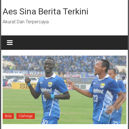
Lompat
ke
Aes Sina Berita Terkini
konten
Akurat Dan Terpercaya
Bola
Olahraga