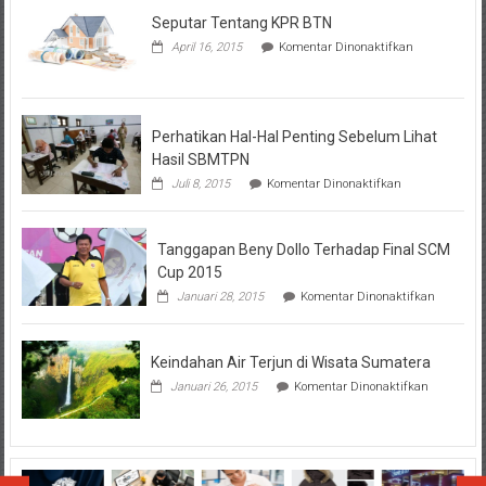
Seputar Tentang KPR BTN
pada
April 16, 2015
Komentar Dinonaktifkan
Seputar
Tentang
KPR
BTN
Perhatikan Hal-Hal Penting Sebelum Lihat
Hasil SBMTPN
pada
Juli 8, 2015
Komentar Dinonaktifkan
Perhatikan
Hal-
Hal
Tanggapan Beny Dollo Terhadap Final SCM
Penting
Sebelum
Cup 2015
Lihat
pada
Januari 28, 2015
Komentar Dinonaktifkan
Hasil
Tanggap
SBMTPN
Beny
Dollo
Keindahan Air Terjun di Wisata Sumatera
Terhadap
Final
pada
Januari 26, 2015
Komentar Dinonaktifkan
SCM
Keindahan
Cup
Air
2015
Terjun
di
Wisata
Sumatera