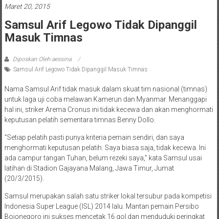
Maret 20, 2015
Samsul Arif Legowo Tidak Dipanggil
Masuk Timnas
Diposkan Oleh:aessina
Samsul Arif Legowo Tidak Dipanggil Masuk Timnas
Nama Samsul Arif tidak masuk dalam skuat tim nasional (timnas)
untuk laga uji coba melawan Kamerun dan Myanmar. Menanggapi
hal ini, striker Arema Cronus ini tidak kecewa dan akan menghormati
keputusan pelatih sementara timnas Benny Dollo.
“Setiap pelatih pasti punya kriteria pemain sendiri, dan saya
menghormati keputusan pelatih. Saya biasa saja, tidak kecewa. Ini
ada campur tangan Tuhan, belum rezeki saya,” kata Samsul usai
latihan di Stadion Gajayana Malang, Jawa Timur, Jumat
(20/3/2015).
Samsul merupakan salah satu striker lokal tersubur pada kompetisi
Indonesia Super League (ISL) 2014 lalu. Mantan pemain Persibo
Bojonegoro ini sukses mencetak 16 gol dan menduduki peringkat