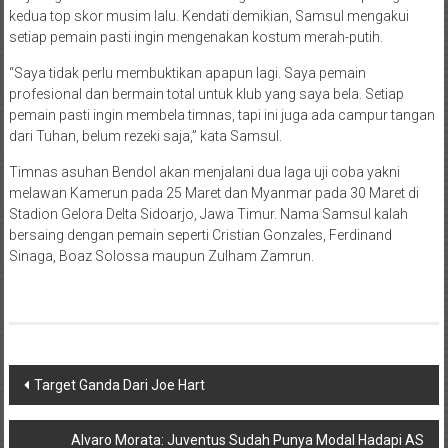
kedua top skor musim lalu. Kendati demikian, Samsul mengakui
setiap pemain pasti ingin mengenakan kostum merah-putih.
“Saya tidak perlu membuktikan apapun lagi. Saya pemain
profesional dan bermain total untuk klub yang saya bela. Setiap
pemain pasti ingin membela timnas, tapi ini juga ada campur tangan
dari Tuhan, belum rezeki saja,” kata Samsul.
Timnas asuhan Bendol akan menjalani dua laga uji coba yakni
melawan Kamerun pada 25 Maret dan Myanmar pada 30 Maret di
Stadion Gelora Delta Sidoarjo, Jawa Timur. Nama Samsul kalah
bersaing dengan pemain seperti Cristian Gonzales, Ferdinand
Sinaga, Boaz Solossa maupun Zulham Zamrun.
Navigasi
Target Ganda Dari Joe Hart
pos
Alvaro Morata: Juventus Sudah Punya Modal Hadapi AS