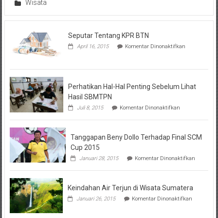
Wisata
Seputar Tentang KPR BTN
pada
April 16, 2015
Komentar Dinonaktifkan
Seputar
Tentang
KPR
BTN
Perhatikan Hal-Hal Penting Sebelum Lihat
Hasil SBMTPN
pada
Juli 8, 2015
Komentar Dinonaktifkan
Perhatikan
Hal-
Hal
Tanggapan Beny Dollo Terhadap Final SCM
Penting
Sebelum
Cup 2015
Lihat
pada
Januari 28, 2015
Komentar Dinonaktifkan
Hasil
Tanggap
SBMTPN
Beny
Dollo
Keindahan Air Terjun di Wisata Sumatera
Terhadap
Final
pada
Januari 26, 2015
Komentar Dinonaktifkan
SCM
Keindahan
Cup
Air