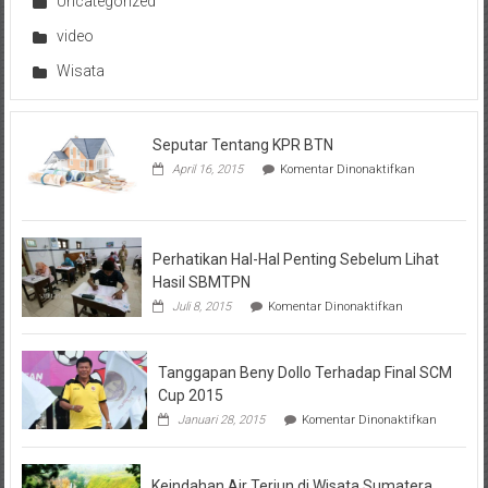
Uncategorized
video
Wisata
Seputar Tentang KPR BTN
pada
April 16, 2015
Komentar Dinonaktifkan
Seputar
Tentang
KPR
BTN
Perhatikan Hal-Hal Penting Sebelum Lihat
Hasil SBMTPN
pada
Juli 8, 2015
Komentar Dinonaktifkan
Perhatikan
Hal-
Hal
Tanggapan Beny Dollo Terhadap Final SCM
Penting
Sebelum
Cup 2015
Lihat
pada
Januari 28, 2015
Komentar Dinonaktifkan
Hasil
Tanggap
SBMTPN
Beny
Dollo
Keindahan Air Terjun di Wisata Sumatera
Terhadap