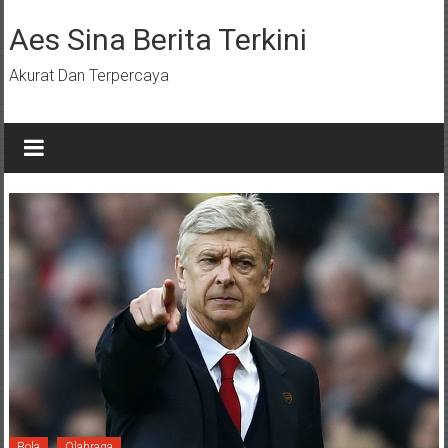
Lompat
ke
Aes Sina Berita Terkini
konten
Akurat Dan Terpercaya
Bola
Olahraga