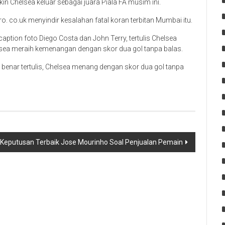
gkin Chelsea keluar sebagai juara Piala FA musim ini.
ro. co.uk menyindir kesalahan fatal koran terbitan Mumbai itu.
caption foto Diego Costa dan John Terry, tertulis Chelsea
lsea meraih kemenangan dengan skor dua gol tanpa balas.
 benar tertulis, Chelsea menang dengan skor dua gol tanpa
 Keputusan Terbaik Jose Mourinho Soal Penjualan Pemain