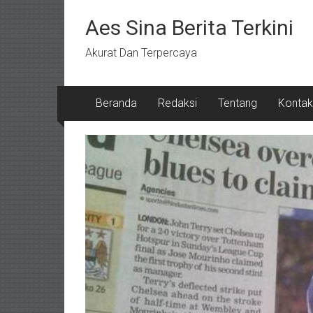
Lompat
ke
Aes Sina Berita Terkini
konten
Akurat Dan Terpercaya
Beranda
Redaksi
Tentang
Kontak