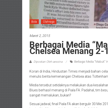
Bola
Olahraga
Maret 2, 2015
Berbagai Media “Mab
Chelsea Menang 2-1
Diposkan Oleh:aessina
Berbagai Media "Mabuk" In
Koran di India, Hindustan Times menjadi bahan cel
menulis berita kemenangan Chelsea atas Tottenham
Media tersebut setidaknya melakukan dua kesalahan 
Blues berhasil menang di Piala FA. Padahal, tim besu
sangat memalukan, bukan?
Sesuai jadwal, final Piala FA akan bergulir 30 Mei 20