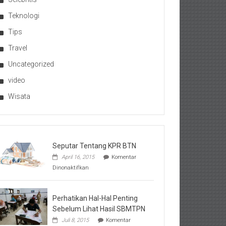
Teknologi
Tips
Travel
Uncategorized
video
Wisata
Seputar Tentang KPR BTN
April 16, 2015
Komentar
pada
Dinonaktifkan
Seputar
Tentang
KPR
BTN
Perhatikan Hal-Hal Penting
Sebelum Lihat Hasil SBMTPN
Juli 8, 2015
Komentar