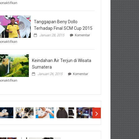
pada
nonaktifkan
Perhatikan
Hal-
Hal
Penting
Tanggapan Beny Dollo
Sebelum
Terhadap Final SCM Cup 2015
Lihat
Januari 28, 2015
Komentar
Hasil
pada
SBMTPN
nonaktifkan
Tanggapan
Beny
Dollo
Terhadap
Keindahan Air Terjun di Wisata
Final
Sumatera
SCM
Januari 26, 2015
Komentar
Cup
pada
2015
nonaktifkan
Keindahan
Air
Terjun
di
Wisata
Sumatera