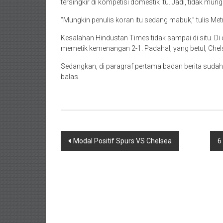
tersingkir di kompetisi domestik itu. Jadi, tidak mun
“Mungkin penulis koran itu sedang mabuk,” tulis Met
Kesalahan Hindustan Times tidak sampai di situ. Di 
memetik kemenangan 2-1. Padahal, yang betul, Che
Sedangkan, di paragraf pertama badan berita sudah
balas.
Navigasi
Modal Positif Spurs VS Chelsea
6
pos