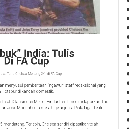
uk” India: Tulis
 Di FA Cup
dia: Tulis Chelsea Menang 2-1 di FA Cup
aan menyusul pemberitaan “ngawur” staff redaksional yang
 Hotspur di kancah domestik.
fatal. Dilansir dari Metro, Hindustan Times melaporkan The
tan Jose Mourinho itu meraih gelar juara Piala Liga. Tentu
15 mendatang. Terlebih, Chelsea sendiri dipastikan telah