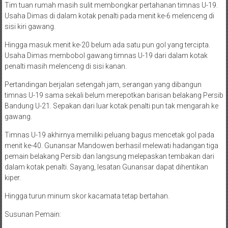
Tim tuan rumah masih sulit membongkar pertahanan timnas U-19.
Usaha Dimas di dalam kotak penalti pada menit ke-6 melenceng di
sisi kiri gawang.
Hingga masuk menit ke-20 belum ada satu pun gol yang tercipta.
Usaha Dimas membobol gawang timnas U-19 dari dalam kotak
penalti masih melenceng di sisi kanan.
Pertandingan berjalan setengah jam, serangan yang dibangun
timnas U-19 sama sekali belum merepotkan barisan belakang Persib
Bandung U-21. Sepakan dari luar kotak penalti pun tak mengarah ke
gawang.
Timnas U-19 akhirnya memiliki peluang bagus mencetak gol pada
menit ke-40. Gunansar Mandowen berhasil melewati hadangan tiga
pemain belakang Persib dan langsung melepaskan tembakan dari
dalam kotak penalti. Sayang, lesatan Gunansar dapat dihentikan
kiper.
Hingga turun minum skor kacamata tetap bertahan.
Susunan Pemain: