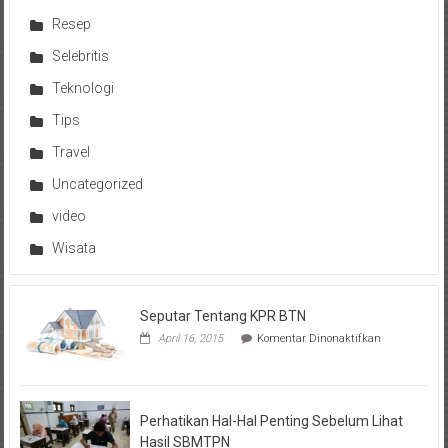
Resep
Selebritis
Teknologi
Tips
Travel
Uncategorized
video
Wisata
Seputar Tentang KPR BTN
pada
April 16, 2015
Komentar Dinonaktifkan
Seputar
Tentang
KPR
BTN
Perhatikan Hal-Hal Penting Sebelum Lihat
Hasil SBMTPN