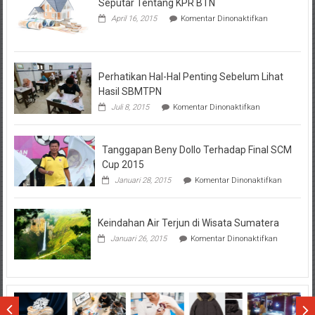
Seputar Tentang KPR BTN
pada
April 16, 2015
Komentar Dinonaktifkan
Seputar
Tentang
KPR
BTN
Perhatikan Hal-Hal Penting Sebelum Lihat
Hasil SBMTPN
pada
Juli 8, 2015
Komentar Dinonaktifkan
Perhatikan
Hal-
Hal
Tanggapan Beny Dollo Terhadap Final SCM
Penting
Sebelum
Cup 2015
Lihat
pada
Januari 28, 2015
Komentar Dinonaktifkan
Hasil
Tanggap
SBMTPN
Beny
Dollo
Keindahan Air Terjun di Wisata Sumatera
Terhadap
Final
pada
Januari 26, 2015
Komentar Dinonaktifkan
SCM
Keindahan
Cup
Air
2015
Terjun
di
Wisata
Sumatera