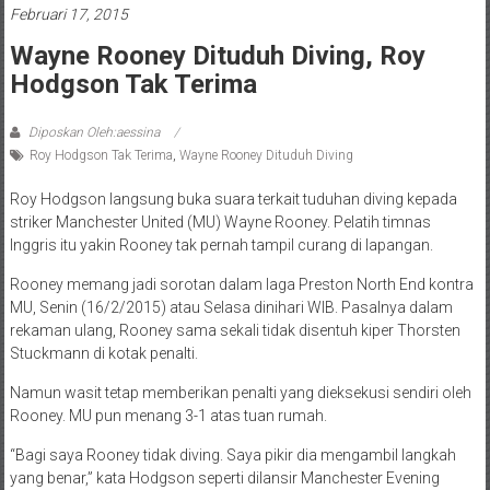
Februari 17, 2015
Wayne Rooney Dituduh Diving, Roy
Hodgson Tak Terima
Diposkan Oleh:aessina
Roy Hodgson Tak Terima
,
Wayne Rooney Dituduh Diving
Roy Hodgson langsung buka suara terkait tuduhan diving kepada
striker Manchester United (MU) Wayne Rooney. Pelatih timnas
Inggris itu yakin Rooney tak pernah tampil curang di lapangan.
Rooney memang jadi sorotan dalam laga Preston North End kontra
MU, Senin (16/2/2015) atau Selasa dinihari WIB. Pasalnya dalam
rekaman ulang, Rooney sama sekali tidak disentuh kiper Thorsten
Stuckmann di kotak penalti.
Namun wasit tetap memberikan penalti yang dieksekusi sendiri oleh
Rooney. MU pun menang 3-1 atas tuan rumah.
“Bagi saya Rooney tidak diving. Saya pikir dia mengambil langkah
yang benar,” kata Hodgson seperti dilansir Manchester Evening