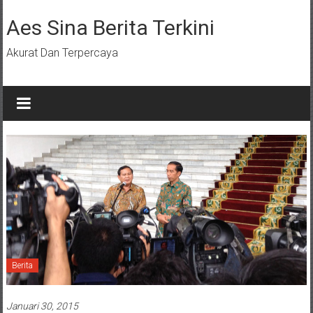
Lompat
ke
Aes Sina Berita Terkini
konten
Akurat Dan Terpercaya
Berita
Januari 30, 2015