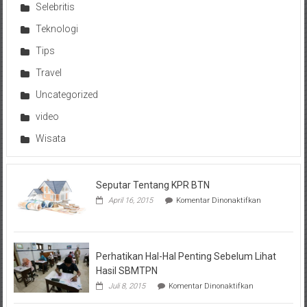
Selebritis
Teknologi
Tips
Travel
Uncategorized
video
Wisata
Seputar Tentang KPR BTN
pada
April 16, 2015
Komentar Dinonaktifkan
Seputar
Tentang
KPR
BTN
Perhatikan Hal-Hal Penting Sebelum Lihat
Hasil SBMTPN
pada
Juli 8, 2015
Komentar Dinonaktifkan
Perhatikan
Hal-