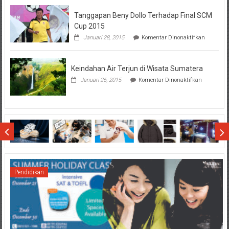
Hal
Tanggapan Beny Dollo Terhadap Final SCM
Penting
Sebelum
Cup 2015
Lihat
pada
Januari 28, 2015
Komentar Dinonaktifkan
Hasil
Tanggap
SBMTPN
Beny
Dollo
Keindahan Air Terjun di Wisata Sumatera
Terhadap
Final
pada
Januari 26, 2015
Komentar Dinonaktifkan
SCM
Keindahan
Cup
Air
2015
Terjun
di
Wisata
Sumatera
Pendidikan