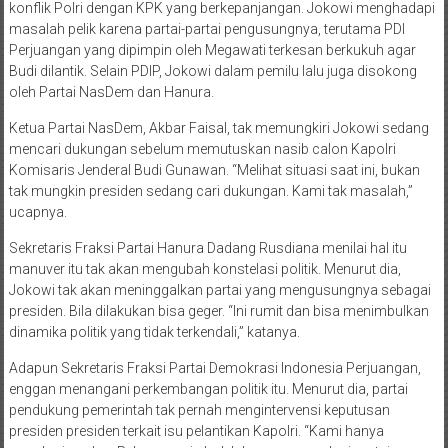
konflik Polri dengan KPK yang berkepanjangan. Jokowi menghadapi
masalah pelik karena partai-partai pengusungnya, terutama PDI
Perjuangan yang dipimpin oleh Megawati terkesan berkukuh agar
Budi dilantik. Selain PDIP, Jokowi dalam pemilu lalu juga disokong
oleh Partai NasDem dan Hanura.
Ketua Partai NasDem, Akbar Faisal, tak memungkiri Jokowi sedang
mencari dukungan sebelum memutuskan nasib calon Kapolri
Komisaris Jenderal Budi Gunawan. “Melihat situasi saat ini, bukan
tak mungkin presiden sedang cari dukungan. Kami tak masalah,”
ucapnya.
Sekretaris Fraksi Partai Hanura Dadang Rusdiana menilai hal itu
manuver itu tak akan mengubah konstelasi politik. Menurut dia,
Jokowi tak akan meninggalkan partai yang mengusungnya sebagai
presiden. Bila dilakukan bisa geger. “Ini rumit dan bisa menimbulkan
dinamika politik yang tidak terkendali,” katanya.
Adapun Sekretaris Fraksi Partai Demokrasi Indonesia Perjuangan,
enggan menangani perkembangan politik itu. Menurut dia, partai
pendukung pemerintah tak pernah mengintervensi keputusan
presiden presiden terkait isu pelantikan Kapolri. “Kami hanya