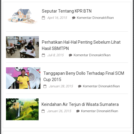
Seputar Tentang KPR BTN
pada
April 16, 2015
Komentar Dinonaktifkan
Seputar
Tentang
KPR
BTN
Perhatikan Hal-Hal Penting Sebelum Lihat
Hasil SBMTPN
pada
Juli 8, 2015
Komentar Dinonaktifkan
Perhatikan
Hal-
Hal
Tanggapan Beny Dollo Terhadap Final SCM
Penting
Sebelum
Cup 2015
Lihat
pada
Januari 28, 2015
Komentar Dinonaktifkan
Hasil
Tanggap
SBMTPN
Beny
Dollo
Keindahan Air Terjun di Wisata Sumatera
Terhadap
Final
pada
Januari 26, 2015
Komentar Dinonaktifkan
SCM
Keindahan
Cup
Air
2015
Terjun
di
Wisata