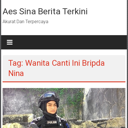
Lompat
ke
Aes Sina Berita Terkini
konten
Akurat Dan Terpercaya
Tag: Wanita Canti Ini Bripda
Nina