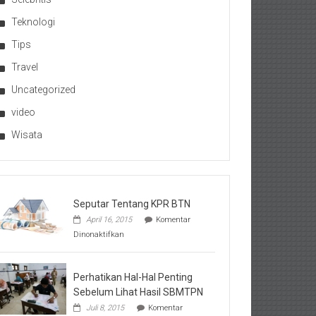
Teknologi
Tips
Travel
Uncategorized
video
Wisata
Seputar Tentang KPR BTN
April 16, 2015
Komentar
pada
Dinonaktifkan
Seputar
Tentang
KPR
BTN
Perhatikan Hal-Hal Penting
Sebelum Lihat Hasil SBMTPN
Juli 8, 2015
Komentar