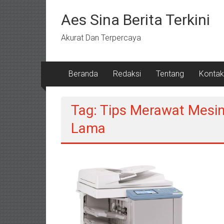
Lompat
ke
Aes Sina Berita Terkini
konten
Akurat Dan Terpercaya
Beranda
Redaksi
Tentang
Kontak
Tag: Tips Merawat Mesi
Lama