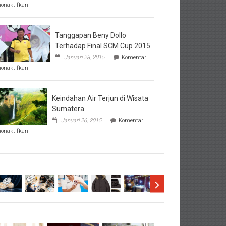
pada
nonaktifkan
Perhatikan
Hal-
Hal
Penting
Tanggapan Beny Dollo
Sebelum
Terhadap Final SCM Cup 2015
Lihat
Januari 28, 2015
Komentar
Hasil
pada
SBMTPN
nonaktifkan
Tanggapan
Beny
Dollo
Terhadap
Keindahan Air Terjun di Wisata
Final
Sumatera
SCM
Januari 26, 2015
Komentar
Cup
pada
2015
nonaktifkan
Keindahan
Air
Terjun
di
Wisata
Sumatera