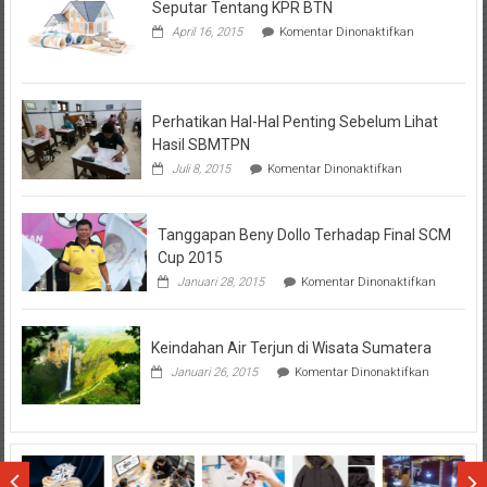
Seputar Tentang KPR BTN
pada
April 16, 2015
Komentar Dinonaktifkan
Seputar
Tentang
KPR
BTN
Perhatikan Hal-Hal Penting Sebelum Lihat
Hasil SBMTPN
pada
Juli 8, 2015
Komentar Dinonaktifkan
Perhatikan
Hal-
Hal
Tanggapan Beny Dollo Terhadap Final SCM
Penting
Sebelum
Cup 2015
Lihat
pada
Januari 28, 2015
Komentar Dinonaktifkan
Hasil
Tanggap
SBMTPN
Beny
Dollo
Keindahan Air Terjun di Wisata Sumatera
Terhadap
Final
pada
Januari 26, 2015
Komentar Dinonaktifkan
SCM
Keindahan
Cup
Air
2015
Terjun
di
Wisata
Sumatera