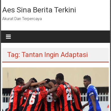
Lompat
ke
Aes Sina Berita Terkini
konten
Akurat Dan Terpercaya
Tag: Tantan Ingin Adaptasi