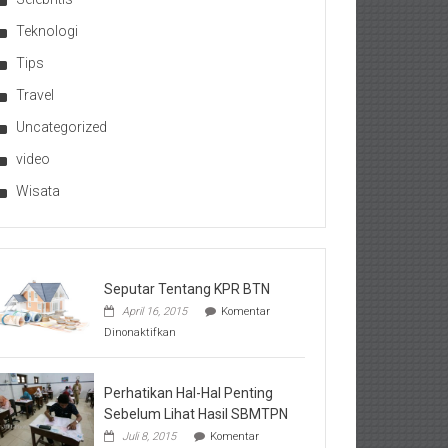
Teknologi
Tips
Travel
Uncategorized
video
Wisata
Seputar Tentang KPR BTN
April 16, 2015
Komentar
pada
Dinonaktifkan
Seputar
Tentang
KPR
BTN
Perhatikan Hal-Hal Penting
Sebelum Lihat Hasil SBMTPN
Juli 8, 2015
Komentar