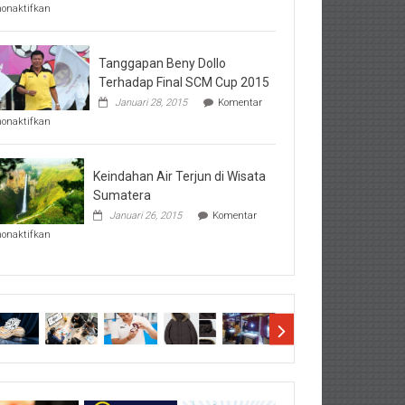
pada
nonaktifkan
Perhatikan
Hal-
Hal
Penting
Tanggapan Beny Dollo
Sebelum
Terhadap Final SCM Cup 2015
Lihat
Januari 28, 2015
Komentar
Hasil
pada
SBMTPN
nonaktifkan
Tanggapan
Beny
Dollo
Terhadap
Keindahan Air Terjun di Wisata
Final
Sumatera
SCM
Januari 26, 2015
Komentar
Cup
pada
2015
nonaktifkan
Keindahan
Air
Terjun
di
Wisata
Sumatera