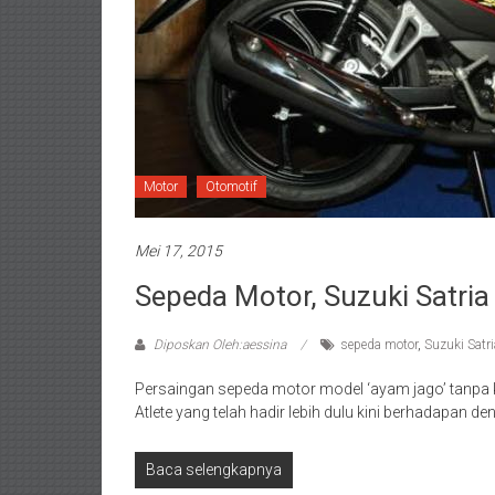
Motor
Otomotif
Mei 17, 2015
Sepeda Motor, Suzuki Satria
Diposkan Oleh:aessina
sepeda motor
,
Suzuki Satr
Persaingan sepeda motor model ‘ayam jago’ tanpa k
Atlete yang telah hadir lebih dulu kini berhadapan 
Baca selengkapnya