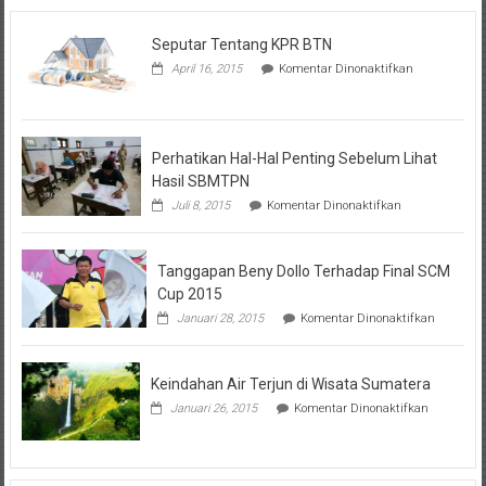
Seputar Tentang KPR BTN
pada
April 16, 2015
Komentar Dinonaktifkan
Seputar
Tentang
KPR
BTN
Perhatikan Hal-Hal Penting Sebelum Lihat
Hasil SBMTPN
pada
Juli 8, 2015
Komentar Dinonaktifkan
Perhatikan
Hal-
Hal
Tanggapan Beny Dollo Terhadap Final SCM
Penting
Sebelum
Cup 2015
Lihat
pada
Januari 28, 2015
Komentar Dinonaktifkan
Hasil
Tanggap
SBMTPN
Beny
Dollo
Keindahan Air Terjun di Wisata Sumatera
Terhadap
Final
pada
Januari 26, 2015
Komentar Dinonaktifkan
SCM
Keindahan
Cup
Air
2015
Terjun
di