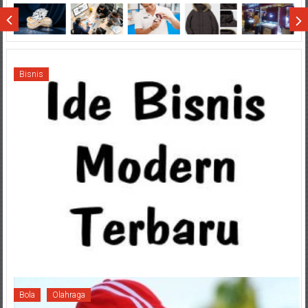
Wisata
Sumatera
Bisnis
Bola
Olahraga