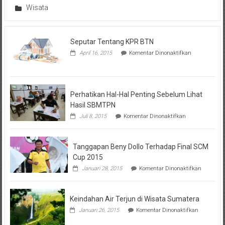
Wisata
Seputar Tentang KPR BTN
pada
April 16, 2015
Komentar Dinonaktifkan
Seputar
Tentang
KPR
BTN
Perhatikan Hal-Hal Penting Sebelum Lihat
Hasil SBMTPN
pada
Juli 8, 2015
Komentar Dinonaktifkan
Perhatikan
Hal-
Hal
Tanggapan Beny Dollo Terhadap Final SCM
Penting
Sebelum
Cup 2015
Lihat
pada
Januari 28, 2015
Komentar Dinonaktifkan
Hasil
Tanggap
SBMTPN
Beny
Dollo
Keindahan Air Terjun di Wisata Sumatera
Terhadap
Final
pada
Januari 26, 2015
Komentar Dinonaktifkan
SCM
Keindahan
Cup
Air