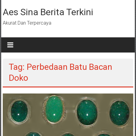
Lompat
ke
Aes Sina Berita Terkini
konten
Akurat Dan Terpercaya
Tag: Perbedaan Batu Bacan
Doko